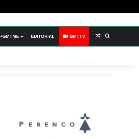
barre latérale)
ch skin
Article Aléatoire
Rechercher
+GMTME
EDITORIAL
GMTTV