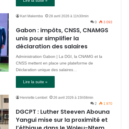
Lire la suite »
Karl Makemba
28 avril 2026 à 11h30min
0
3 093
Gabon : impôts, CNSS, CNAMGS
unis pour simplifier la
déclaration des salaires
Administration Gabon | La DGI, la CNAMG et la
CNSS mettent en place une plateforme de
Déclaration unique des salaires…
Lire la suite »
Henriette Lembet
26 avril 2026 à 15h58min
2
1 870
DGCPT : Luther Steeven Abouna
Yangui mise sur la proximité et
l’éthique dans le Woleu-Ntem