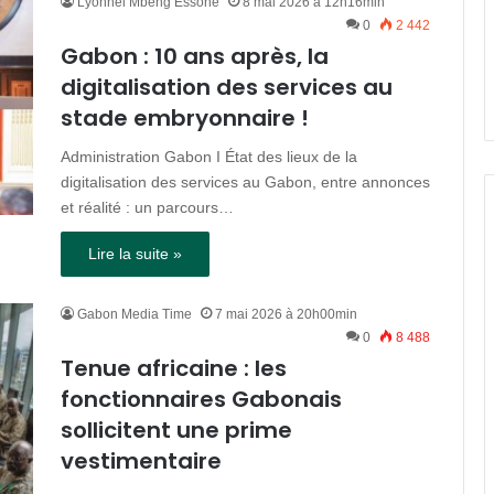
Lyonnel Mbeng Essone
8 mai 2026 à 12h16min
0
2 442
Gabon : 10 ans après, la
digitalisation des services au
stade embryonnaire !
Administration Gabon I État des lieux de la
digitalisation des services au Gabon, entre annonces
et réalité : un parcours…
Lire la suite »
Gabon Media Time
7 mai 2026 à 20h00min
0
8 488
Tenue africaine : les
fonctionnaires Gabonais
sollicitent une prime
vestimentaire