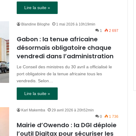
Lire la suite »
Blandine Biloghe
1 mai 2026 à 10h19min
1
2 697
Gabon : la tenue africaine
désormais obligatoire chaque
vendredi dans l’administration
Le Conseil des ministres du 30 avril a officialisé le
port obligatoire de la tenue africaine tous les
vendredis. Selon…
Lire la suite »
Karl Makemba
29 avril 2026 à 20h52min
0
1 736
Mairie d’Owendo : la DGI déploie
l’outil Digitax pour sécuriser les