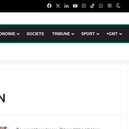
Facebook
X
Linkedin
YouTube
Instagram
TikTok
WhatsApp
Sidebar (
Swit
ONOMIE
SOCIETE
TRIBUNE
SPORT
+GMT
N