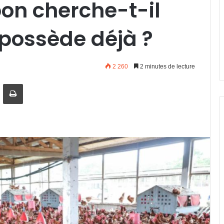
on cherche-t-il
l possède déjà ?
2 260
2 minutes de lecture
artager par email
Imprimer