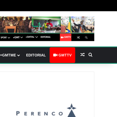
(barre latérale)
tch skin
Article Aléatoire
Rechercher
+GMTME
EDITORIAL
GMTTV