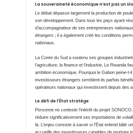
La souveraineté économique n’est pas un sl
Le débat dépasse largement la production de poulet
son développement. Dans tous les pays ayant réuss
d’accompagnateur de ses entrepreneurs nationaux. I
étrangers ; il a également créé les conditions per
nationaux.
La Corée du Sud a soutenu ses groupes industrie
l’agriculture, la finance et l’industrie. Le Rwanda
ambition économique. Pourquoi le Gabon peine-t-il
investisseurs étrangers semblent-ils parfois bénéfici
opérateurs nationaux qui investissent depuis des a
Le défi de l’État stratège
Personne ne conteste l’intérêt du projet SONOCO. S
réduire significativement ses importations de volaill
là. L’enjeu consiste à savoir si l’État entend bâti
accueillir des investisseurs capables de produire 