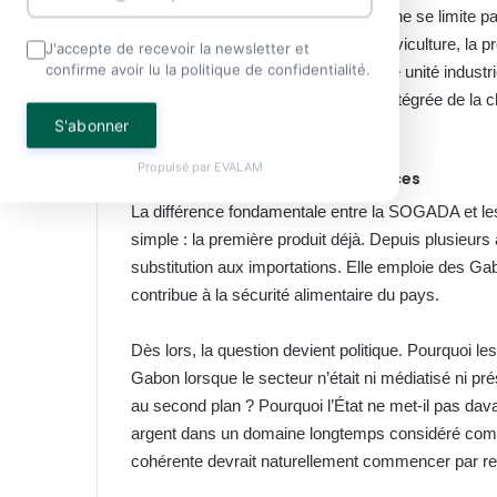
CFA d’investissements. L’entreprise ne se limite pa
complexe agro-industriel intégrant l’aviculture, la 
J'accepte de recevoir la newsletter et
confirme avoir lu la politique de confidentialité.
produits agricoles locaux ainsi qu’une unité industr
œufs. Autrement dit, une approche intégrée de la c
S'abonner
appellent aujourd’hui de leurs vœux.
Propulsé par
EVALAM
Des actes plutôt que des annonces
La différence fondamentale entre la SOGADA et l
simple : la première produit déjà. Depuis plusieurs 
substitution aux importations. Elle emploie des Gabon
contribue à la sécurité alimentaire du pays.
Dès lors, la question devient politique. Pourquoi le
Gabon lorsque le secteur n’était ni médiatisé ni p
au second plan ? Pourquoi l’État ne met-il pas dava
argent dans un domaine longtemps considéré comm
cohérente devrait naturellement commencer par re