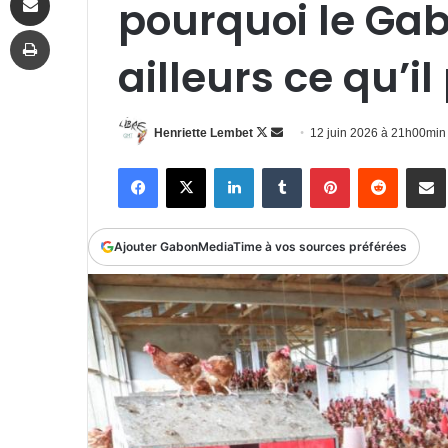
pourquoi le Gab
Imprimer
ailleurs ce qu’i
Follow
Envoyer
Henriette Lembet
12 juin 2026 à 21h00min
on
un
Facebook
X
Linkedin
Tumblr
Pinterest
Reddit
P
X
courriel
Ajouter GabonMediaTime à vos sources préférées