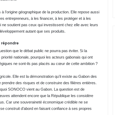
 l’origine géographique de la production. Elle repose aussi
s entrepreneurs, à les financer, à les protéger et à les
ne soutient pas ceux qui investissent chez elle avec leurs
 développement autant que ses produits.
t répondre
tion que le débat public ne pourra pas éviter. Si la
riorité nationale, pourquoi les acteurs gabonais qui ont
tégiques ne sont-ils pas placés au cœur de cette ambition ?
cole. Elle est la démonstration qu’il existe au Gabon des
prendre des risques et de construire des filières entières.
ourquoi SONOCO vient au Gabon. La question est de
reuves attendent encore que la République les considère
us. Car une souveraineté économique crédible ne se
e se construit d’abord en faisant confiance à ses propres
Gabon : 1 664 délégués élus lors des