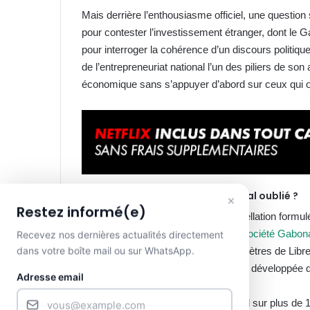
Mais derrière l’enthousiasme officiel, une questio
pour contester l’investissement étranger, dont le
pour interroger la cohérence d’un discours politiqu
de l’entrepreneuriat national l’un des piliers de so
économique sans s’appuyer d’abord sur ceux qui ont
La SOGADA, un champion national oublié ?
×
Restez informé(e)
C’est précisément le sens de l’interpellation formu
Transition rappelle l’existence de la
Société Gabon
Recevez nos dernières actualités directement
dans votre boîte mail ou sur WhatsApp.
Meyang, à une cinquantaine de kilomètres de Librevi
mais une réalité économique tangible développée d
Adresse email
Fondée en 2013, la SOGADA s’étend sur plus de 16