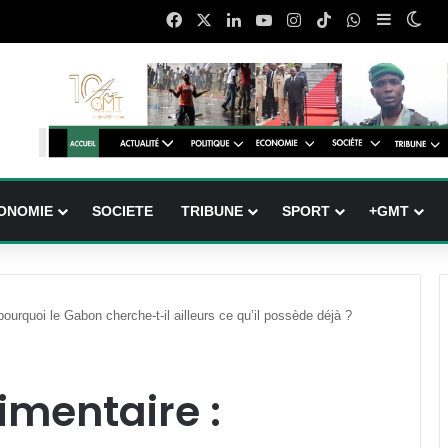
Facebook
X
Linkedin
YouTube
Instagram
TikTok
WhatsApp
Sidebar 
Swi
ONOMIE
SOCIETE
TRIBUNE
SPORT
+GMT
pourquoi le Gabon cherche-t-il ailleurs ce qu’il possède déjà ?
imentaire :