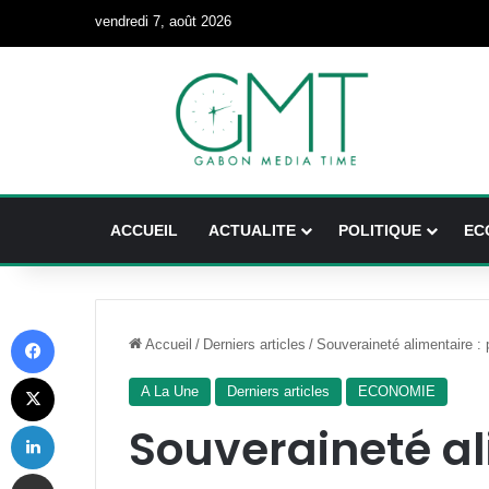
vendredi 7, août 2026
ACCUEIL
ACTUALITE
POLITIQUE
EC
Facebook
Accueil
/
Derniers articles
/
Souveraineté alimentaire : 
X
A La Une
Derniers articles
ECONOMIE
Linkedin
Souveraineté al
Partager par email