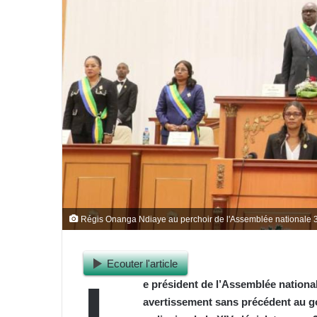
Régis Onanga Ndiaye au perchoir de l'Assemblée nationale 3
Ecouter l'article
L
e président de l’Assemblée nationa
avertissement sans précédent au go