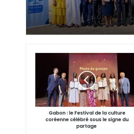
Port-Gentil–Francevi
Gabon
:
le
Festival
de
la
culture
coréenne
célébré
Gabon : le Festival de la culture
sous
coréenne célébré sous le signe du
le
signe
partage
du