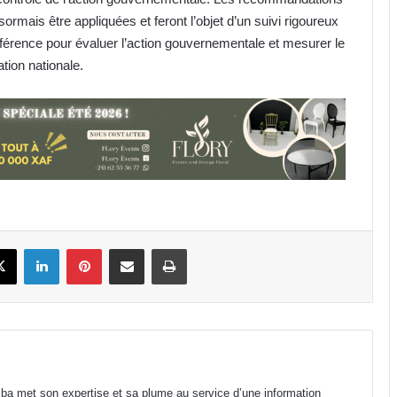
sormais être appliquées et feront l’objet d’un suivi rigoureux
éférence pour évaluer l’action gouvernementale et mesurer le
tion nationale.
Lycée Public d’Awendje : 735 élèves
en 2026 pour seulement 7 salles
classe fonctionnelles
Gabon : Hermann Immongault
prend le pouls de la modernisation
de la Fonction publique
book
X
Linkedin
Pinterest
Partager par email
Imprimer
Élection au secrétariat général de
l’ONU : Macky Sall cinquième au
premier vote indicatif
Journée internationale de la
Femme africaine : le Gabon place
le curseur sur le leadership féminin
a met son expertise et sa plume au service d’une information