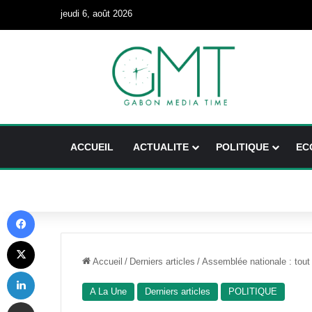
jeudi 6, août 2026
ACCUEIL
ACTUALITE
POLITIQUE
EC
Facebook
X
Accueil
/
Derniers articles
/
Assemblée nationale : tou
Linkedin
A La Une
Derniers articles
POLITIQUE
Partager par email