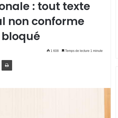
nale : tout texte
l non conforme
 bloqué
1 608
Temps de lecture 1 minute
artager par email
Imprimer