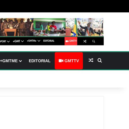
arre latérale)
h skin
Article Aléatoire
Rechercher
+GMTME
EDITORIAL
GMTTV