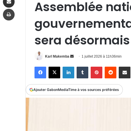
Assemblée natio
Imprimer
gouvernementa
sera désormais
Envoyer
Karl Makemba
1 juillet 2026 à 11h36min
un
Facebook
X
Linkedin
Tumblr
Pinterest
Reddit
P
courriel
Ajouter GabonMediaTime à vos sources préférées