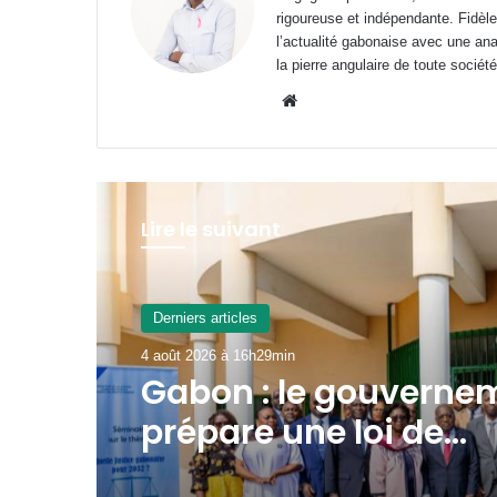
rigoureuse et indépendante. Fidèle
l’actualité gabonaise avec une anal
la pierre angulaire de toute société
Website
Lire le suivant
A La Une
4 août 2026 à 9h55min
Transport aérien : ju
52 480 FCFA de rede
R4 pour un aller-reto