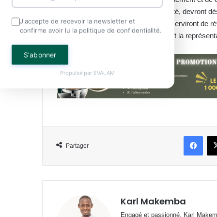
formulées par les députés, a-t-il insisté, devront dé
J'accepte de recevoir la newsletter et
lors des prochaines sessions. Elles serviront de r
confirme avoir lu la politique de confidentialité.
respect des engagements pris devant la représenta
S'abonner
Propulsé par
EVALAM
Face
Partager
Karl Makemba
Engagé et passionné, Karl Makemb