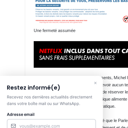
Une fermeté assumée
Pour mettre fin à ces dysfonctionnements, Michel R
×
l’Assemblée nationale de ne plus recevoir aucun t
Restez informé(e)
justification. Il a également demandé de réserver 
Recevez nos dernières actualités directement
estimant que leur utilisation systématique alimente
dans votre boîte mail ou sur WhatsApp.
et réduit la qualité du contrôle démocratique.
Adresse email
Le président de l’Assemblée a rappelé que le Par
constitutionnelles d’examen, d’amendement et de 