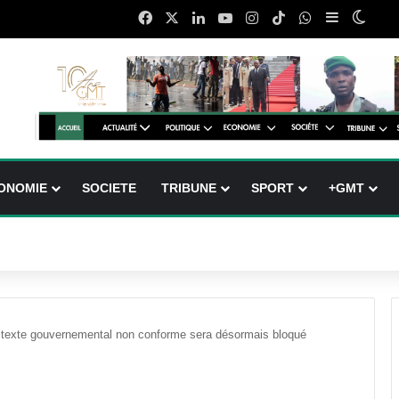
Facebook
X
Linkedin
YouTube
Instagram
TikTok
WhatsApp
Sidebar (b
Switc
ONOMIE
SOCIETE
TRIBUNE
SPORT
+GMT
t texte gouvernemental non conforme sera désormais bloqué