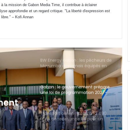
 à la mission de Gabon Media Time, il contribue à éclairer
Gabon : Camélia Ntoutoume
yse approfondie et un regard critique. "La liberté d'expression est
annonce une rentrée des classes à
 libre." – Kofi Annan
effectifs pléthoriques
BW Energy Gabon : les pêcheurs de
Mayumba désormais équipés en
matériel professionnel
Gabon : le gouvernement prépare
une loi de programmation 2027-
2032 pour refonder son système
judiciaire
Transport aérien : jusqu’à 52 480
FCFA de redevance R4 pour un
aller-retour Port-Gentil–Franceville
squ’à
vance
CES Public d’Awendje : 2 500 élèves,
seulement 4 surveillants et 3 W.C
ur
fonctionnels