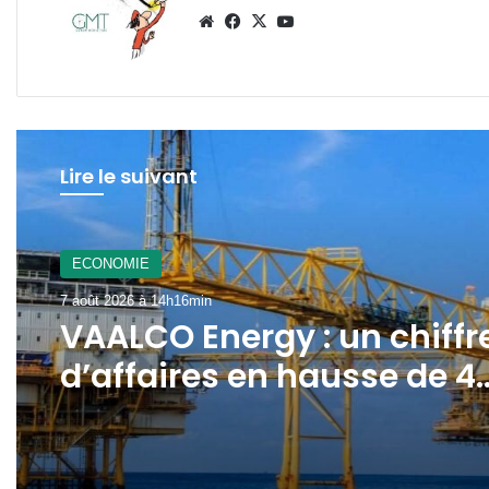
Website
Facebook
X
YouTube
Lire le suivant
A La Une
7 août 2026 à 12h21min
ECONOMIE
Gabon : le gouvernement
7 août 2026 à 14h16min
mobilisé pour la
concrétisation du
mégaprojet de Fer de
VAALCO Energy : un chiffr