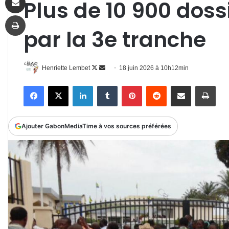
Plus de 10 900 dos
Imprimer
par la 3e tranche
Follow
Envoyer
Henriette Lembet
18 juin 2026 à 10h12min
on
un
Facebook
X
Linkedin
Tumblr
Pinterest
Reddit
Partager par email
Impr
X
courriel
Ajouter GabonMediaTime à vos sources préférées