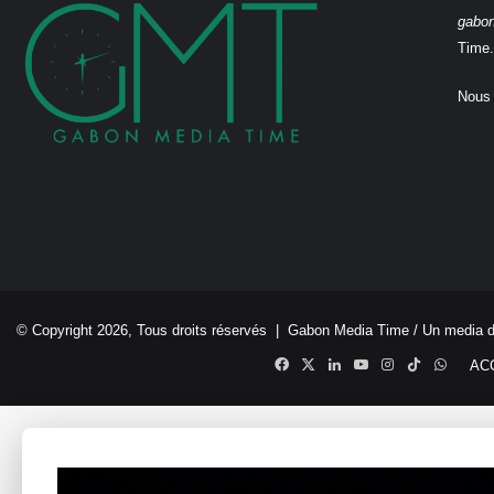
gabo
Time.
Nous 
© Copyright 2026, Tous droits réservés |
Gabon Media Time
/ Un media 
Facebook
X
Linkedin
YouTube
Instagram
TikTok
Whats
AC