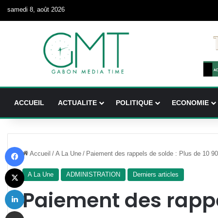
samedi 8, août 2026
ACCUEIL
ACTUALITE
POLITIQUE
ECONOMIE
Facebook
Accueil
/
A La Une
/
Paiement des rappels de solde : Plus de 10 90
X
A La Une
ADMINISTRATION
Derniers articles
Linkedin
Paiement des rappe
Partager par email