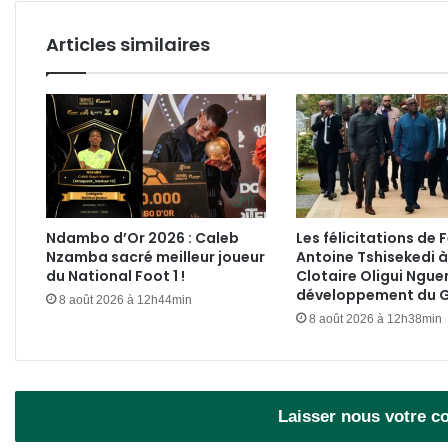
Bikélé
Articles similaires
Ndambo d’Or 2026 : Caleb
Les félicitations de F
Nzamba sacré meilleur joueur
Antoine Tshisekedi à
du National Foot 1 !
Clotaire Oligui Ngue
développement du 
8 août 2026 à 12h44min
8 août 2026 à 12h38min
Laisser nous votre 