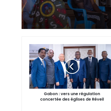
Gabon
:
vers
une
régulation
concertée
des
églises
de
Gabon : vers une régulation
Réveil
concertée des églises de Réveil