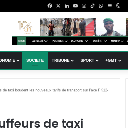
Facebook
X
Linkedin
YouTube
Instagram
TikTok
WhatsApp
Sidebar 
Swi
ONOMIE
SOCIETE
TRIBUNE
SPORT
+GMT
s de taxi boudent les nouveaux tarifs de transport sur l’axe PK12-
uffeurs de taxi