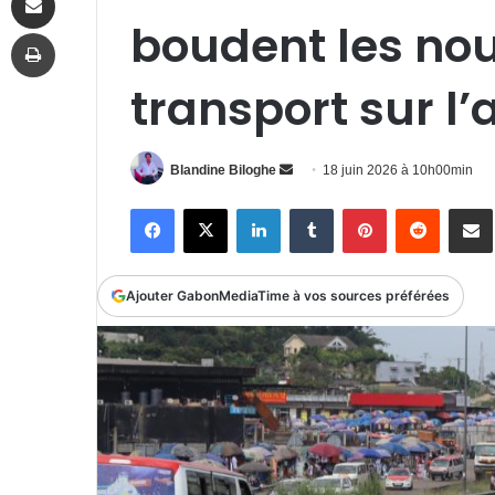
boudent les nou
Imprimer
transport sur l’
Envoyer
Blandine Biloghe
18 juin 2026 à 10h00min
un
Facebook
X
Linkedin
Tumblr
Pinterest
Reddit
P
courriel
Ajouter GabonMediaTime à vos sources préférées