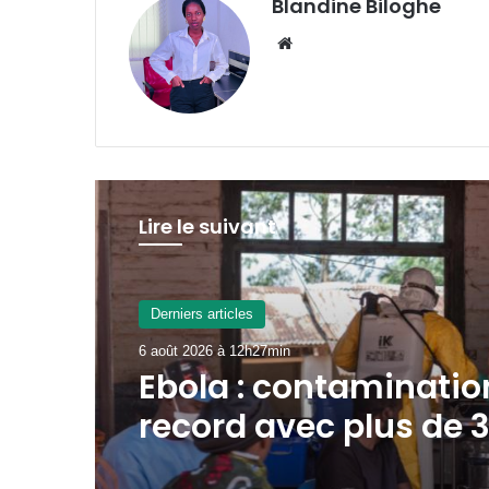
Blandine Biloghe
Website
Lire le suivant
ADMINISTRATION
6 août 2026 à 8h43min
Gabon : la réhabilita
la signalisation au c
des travaux de la D