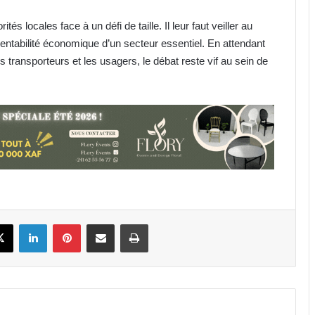
s locales face à un défi de taille. Il leur faut veiller au
rentabilité économique d’un secteur essentiel. En attendant
les transporteurs et les usagers, le débat reste vif au sein de
Libreville : l’IFSE met sur le marché la
promotion 2025 de 102 diplômés en
santé !
France : comment «Le Petit
Oloumi» veut transformer la
diaspora en levier économique
Cameroun : Jail Time Records, le
label qui fait des détenus des stars
book
X
Linkedin
Pinterest
Partager par email
Imprimer
Médias : la liberté de la presse par
l’éthique et la déontologie, le
cheval de bataille de l’APIC