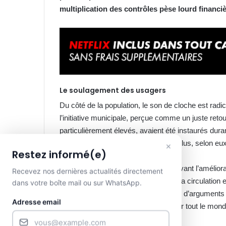
multiplication des contrôles pèse lourd financièr
Le soulagement des usagers
Du côté de la population, le son de cloche est radic
l’initiative municipale, perçue comme un juste reto
particulièrement élevés, avaient été instaurés dura
la fin de la pandémie, rien ne justifie plus, selon eu
×
Restez informé(e)
Les usagers mettent également en avant l’améliorat
Recevez nos dernières actualités directement
principaux axes de la zone a fluidifié la circulation
dans votre boîte mail ou sur WhatsApp.
les contraintes qui servaient autrefois d’arguments
Adresse email
tarif à 200 francs est avantageux pour tout le monde 