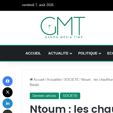
vendredi 7, août 2026
ACCUEIL
ACTUALITE
POLITIQUE
EC
Facebook
Accueil
/
Actualités
/
SOCIETE
/
Ntoum : les chauffeur
Bikélé
X
Derniers articles
SOCIETE
Linkedin
Ntoum : les cha
Partager par email