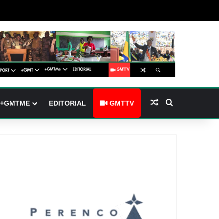
(barre latérale)
tch skin
Article Aléatoire
Rechercher
+GMTME
EDITORIAL
GMTTV