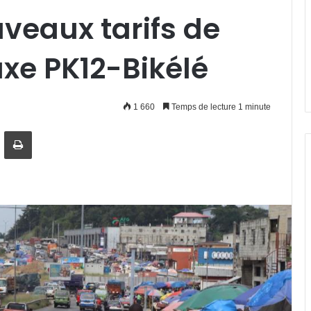
veaux tarifs de
axe PK12-Bikélé
1 660
Temps de lecture 1 minute
artager par email
Imprimer