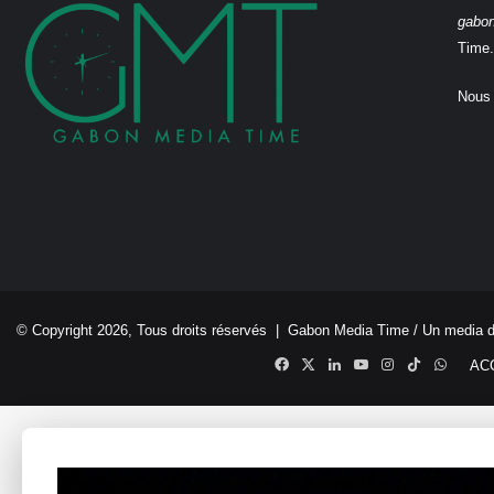
gabo
Time.
Nous 
© Copyright 2026, Tous droits réservés |
Gabon Media Time
/ Un media 
Facebook
X
Linkedin
YouTube
Instagram
TikTok
Whats
AC