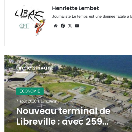
Henriette Lembet
Journaliste Le temps est une donnée fatale à la
Website
Facebook
X
YouTube
Lire le suivant
ECONOMIE
7 août 2026 à 14h16min
ECONOMIE
VAALCO Energy : un chiffr
7 août 2026 à 17h19min
d’affaires en hausse de 4