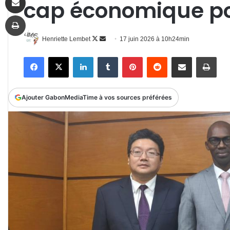
cap économique po
Imprimer
Follow
Envoyer
Henriette Lembet
17 juin 2026 à 10h24min
on
un
Facebook
X
Linkedin
Tumblr
Pinterest
Reddit
Partager par email
Impr
X
courriel
Ajouter GabonMediaTime à vos sources préférées