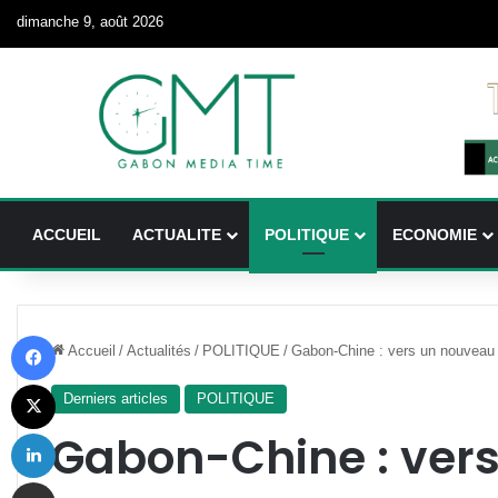
dimanche 9, août 2026
ACCUEIL
ACTUALITE
POLITIQUE
ECONOMIE
Facebook
Accueil
/
Actualités
/
POLITIQUE
/
Gabon-Chine : vers un nouveau
X
Derniers articles
POLITIQUE
Linkedin
Gabon-Chine : ver
Partager par email