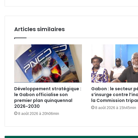
textes
»
Articles similaires
Développement stratégique :
Gabon : le secteur pé
le Gabon officialise son
s’insurge contre l’in
premier plan quinquennal
la Commission tripar
2026-2030
8 août 2026 à 15h45min
8 août 2026 à 20h06min