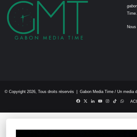
gabo
Time.
Nous 
© Copyright 2026, Tous droits réservés |
Gabon Media Time
/ Un media 
Facebook
X
Linkedin
YouTube
Instagram
TikTok
Whats
AC