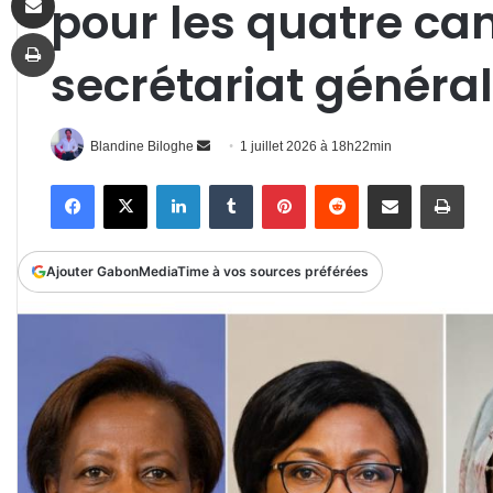
pour les quatre ca
Imprimer
secrétariat général
Envoyer
Blandine Biloghe
1 juillet 2026 à 18h22min
un
Facebook
X
Linkedin
Tumblr
Pinterest
Reddit
Partager par email
Impr
courriel
Ajouter GabonMediaTime à vos sources préférées