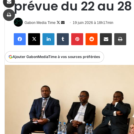
prévue du 22 au 28 
Imprimer
Follow
Envoyer
Gabon Media Time
19 juin 2026 à 18h17min
on
un
Facebook
X
Linkedin
Tumblr
Pinterest
Reddit
Partager par email
Impr
X
courriel
Ajouter GabonMediaTime à vos sources préférées