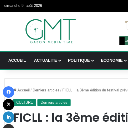
dimanche 9, août 2026
ACCUEIL
ACTUALITE
POLITIQUE
ECONOMIE
Facebook
Accueil
/
Derniers articles
/
FICLL : la 3ème édition du festival prév
X
CULTURE
Derniers articles
Linkedin
FICLL : la 3ème édit
Partager par email