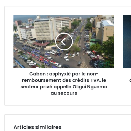
Gabon
Gab
:
:
asphyxié
aprè
par
les
le
sensi
non-
à
remboursement
quan
des
le
crédits
retra
Gabon : asphyxié par le non-
TVA,
défini
remboursement des crédits TVA, le
le
des
secteur
secteur privé appelle Oligui Nguema
prod
privé
écla
au secours
appelle
?
Oligui
Nguema
au
secours
Articles similaires