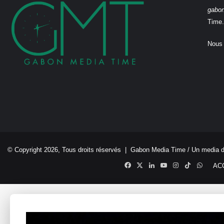
gabo
Time.
Nous 
© Copyright 2026, Tous droits réservés |
Gabon Media Time
/ Un media 
Facebook
X
Linkedin
YouTube
Instagram
TikTok
Whats
AC