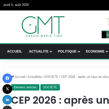
jeudi 6, août 2026
ACCUEIL
ACTUALITE
POLITIQUE
ECONOMIE
Facebook
Accueil
/
Actualités
/
SOCIETE
/
CEP 2026 : après un taux de réuss
X
Derniers articles
SOCIETE
Linkedin
CEP 2026 : après un
Partager par email