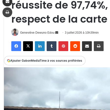
réussite de 97,74%,
Imprimer
respect de la carte 
Envoyer
Geneviève Dewuno Edou
3 juillet 2026 à 10h39min
un
Facebook
X
Linkedin
Tumblr
Pinterest
Reddit
Partager par email
Impr
courriel
Ajouter GabonMediaTime à vos sources préférées