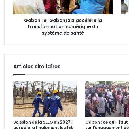
transformation
qui
numérique
asph
du
le
Gabon : e-Gabon/SIS accélère la
système
Parl
transformation numérique du
de
santé
système de santé
Articles similaires
Scission de la SEEG en 2027 :
Gabon : ce qu’il faut
qui paiera finalement les 150
sur l’engagement d