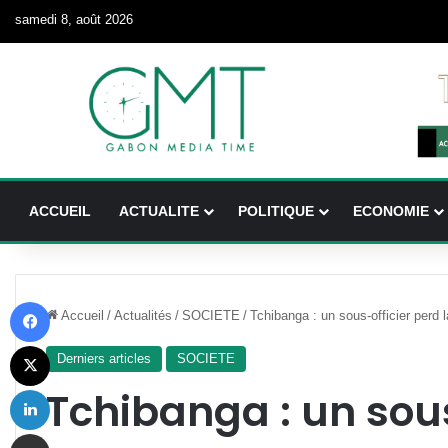
samedi 8, août 2026
ACCUEIL
ACTUALITE
POLITIQUE
ECONOMIE
Facebook
Accueil
/
Actualités
/
SOCIETE
/
Tchibanga : un sous-officier perd l
X
Derniers articles
SOCIETE
Linkedin
Tchibanga : un sous
Partager par email