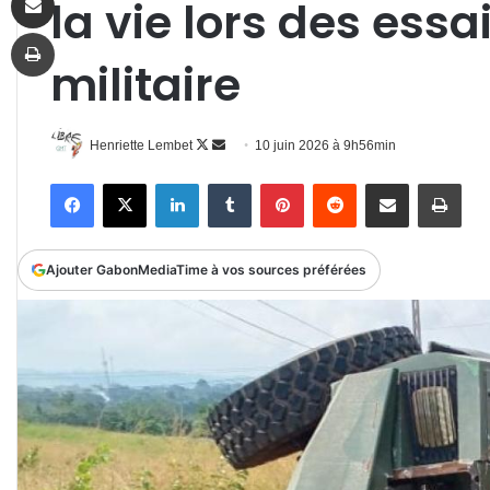
la vie lors des essa
Imprimer
militaire
Follow
Envoyer
Henriette Lembet
10 juin 2026 à 9h56min
on
un
Facebook
X
Linkedin
Tumblr
Pinterest
Reddit
Partager par email
Impr
X
courriel
Ajouter GabonMediaTime à vos sources préférées