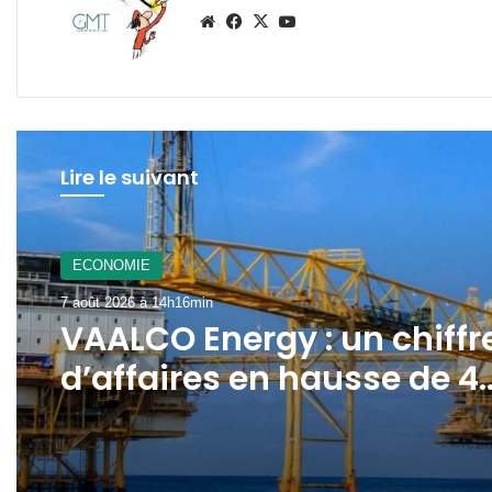
Website
Facebook
X
YouTube
Lire le suivant
A La Une
7 août 2026 à 12h21min
Gabon : le gouvernement
mobilisé pour la
concrétisation du
mégaprojet de Fer de