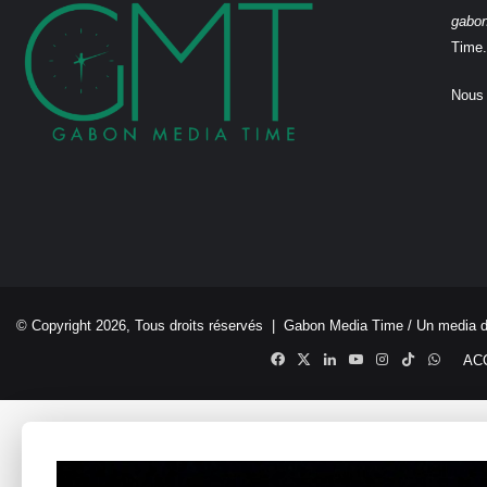
gabo
Time.
Nous 
© Copyright 2026, Tous droits réservés |
Gabon Media Time
/ Un media 
Facebook
X
Linkedin
YouTube
Instagram
TikTok
Whats
AC