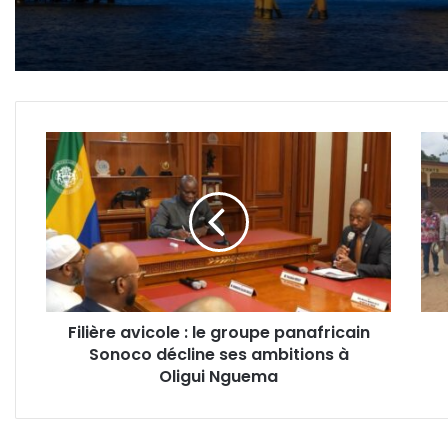
Baniaka
Filière
Lam
avicole
:
:
le
le
Japo
groupe
renf
panafricain
les
Sonoco
capa
décline
d’ac
ses
à
Filière avicole : le groupe panafricain
ambitions
l'Éco
Sonoco décline ses ambitions à
à
prot
Oligui
Oligui Nguema
d’A
Nguema