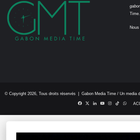
gabo
Time.
Nous 
© Copyright 2026, Tous droits réservés |
Gabon Media Time
/ Un media 
Facebook
X
Linkedin
YouTube
Instagram
TikTok
Whats
AC