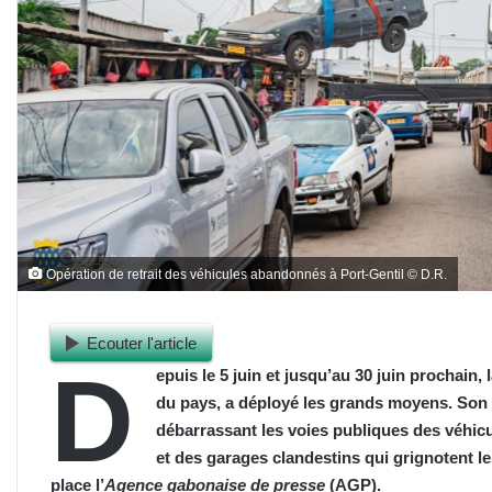
Opération de retrait des véhicules abandonnés à Port-Gentil © D.R.
Ecouter l'article
D
epuis le 5 juin et jusqu’au 30 juin prochain, 
du pays, a déployé les grands moyens. Son o
débarrassant les voies publiques des véhic
et des garages clandestins qui grignotent l
place l’
Agence gabonaise de presse
(AGP).