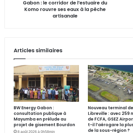
Gabon : le corridor de l’estuaire du
ses
du
Komo rouvre ses eaux à la pêche
eaux
Gab
à
artisanale
la
pêche
artisanale
Articles similaires
BW Energy Gabon :
Nouveau terminal d
consultation publique à
Libreville : avec 259 
Mayumba en prélude au
de FCFA, GSEZ Airpor
projet de gisement Bourdon
t-il l’aérogare la plu
de la sous-région ?
8 août 2026 à 0h58min