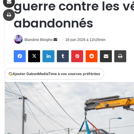
guerre contre les v
Imprimer
abandonnés
Envoyer
Blandine Biloghe
18 juin 2026 à 11h26min
un
Facebook
X
Linkedin
Tumblr
Pinterest
Reddit
Partager par email
Impr
courriel
Ajouter GabonMediaTime à vos sources préférées