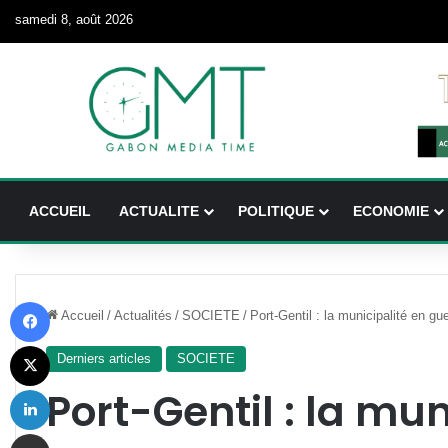
samedi 8, août 2026
ACCUEIL
ACTUALITE
POLITIQUE
ECONOMIE
Facebook
Accueil
/
Actualités
/
SOCIETE
/
Port-Gentil : la municipalité en g
X
Derniers articles
SOCIETE
Linkedin
Port-Gentil : la mun
Partager par email