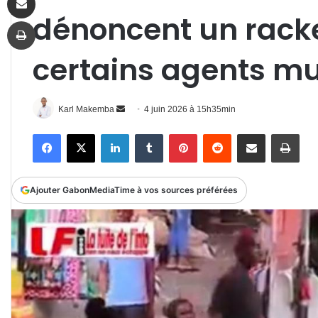
dénoncent un racke
Imprimer
certains agents m
Envoyer
Karl Makemba
4 juin 2026 à 15h35min
un
Facebook
X
Linkedin
Tumblr
Pinterest
Reddit
Partager par email
Impr
courriel
Ajouter GabonMediaTime à vos sources préférées