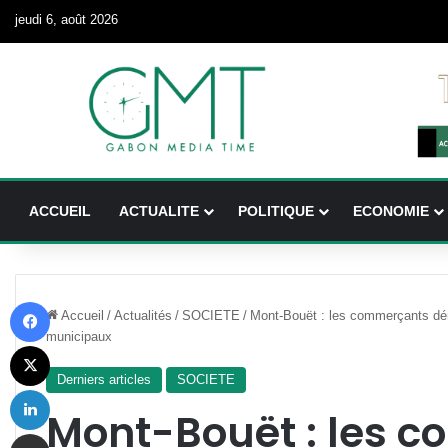
jeudi 6, août 2026
ACCUEIL
ACTUALITE
POLITIQUE
ECONOMIE
Facebook
Accueil
/
Actualités
/
SOCIETE
/
Mont-Bouët : les commerçants dén
municipaux
X
Derniers articles
SOCIETE
Linkedin
Mont-Bouët : les 
Partager par email