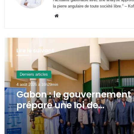
la pierre angulaire de toute société libre." – Ko
Website
Lire le suivant
Derniers articles
4 août 2026 à 16h29min
Gabon : le gouvernement
prépare une loi de
programmation 2027-20
pour refonder son systè