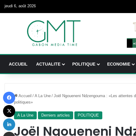
jeudi 6, août 2026
ACCUEIL
ACTUALITE
POLITIQUE
ECONOMIE
Facebook
Accueil
/
A La Une
/
Joël Ngoueneni Ndzengouma : «Les attentes d
politiques»
X
A La Une
Derniers articles
POLITIQUE
Linkedin
Joël Ngoueneni Nd
Partager par email