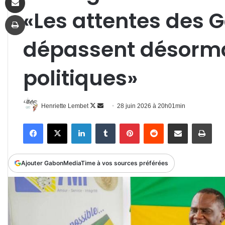
«Les attentes des 
Imprimer
dépassent désorma
politiques»
Follow
Envoyer
Henriette Lembet
28 juin 2026 à 20h01min
on
un
Facebook
X
Linkedin
Tumblr
Pinterest
Reddit
Partager par email
Impr
X
courriel
Ajouter GabonMediaTime à vos sources préférées