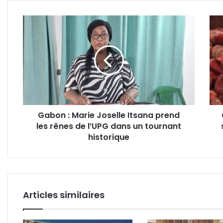
Gabon
Cosm
:
de
Marie
luxe
Joselle
:
Itsana
pour
prend
LVM
les
s'in
rênes
de
de
près
Gabon : Marie Joselle Itsana prend
l’UPG
à
les rênes de l’UPG dans un tournant
dans
l’hui
un
historique
de
tournant
Moab
historique
du
Gab
Articles similaires