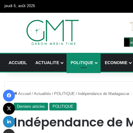
jeudi 6, août 2026
ACCUEIL
ACTUALITE
POLITIQUE
ECONOMIE
Facebook
Accueil
/
Actualités
/
POLITIQUE
/
Indépendance de Madagascar : l’
X
Derniers articles
POLITIQUE
Linkedin
Indépendance de 
Partager par email