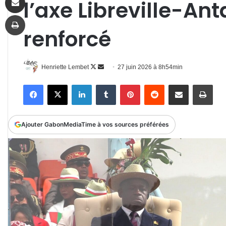
l’axe Libreville-An
Imprimer
renforcé
Follow
Envoyer
Henriette Lembet
27 juin 2026 à 8h54min
on
un
Facebook
X
Linkedin
Tumblr
Pinterest
Reddit
Partager par email
Impr
X
courriel
Ajouter GabonMediaTime à vos sources préférées