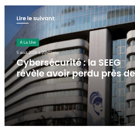
Lire le suivant
A La Une
5 août 2026 à 20h01min
Cybersécurité : la SEEG
révèle avoir perdu près de
95 % de ses infrastructur
informatiques