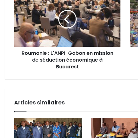
:
12
L'ANPI-
:
Gabon
la
en
mair
mission
de
de
Nto
séduction
fixe
économique
le
Roumanie : L'ANPI-Gabon en mission
à
prix
de séduction économique à
Bucarest
offic
Bucarest
du
tran
des
taxis
et
«cla
Articles similaires