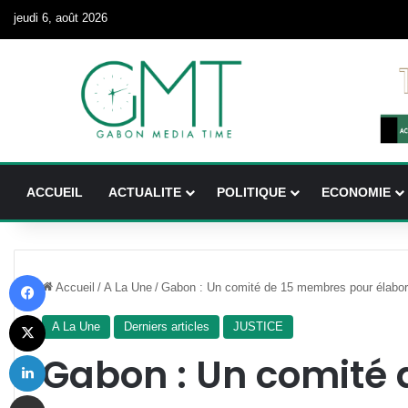
jeudi 6, août 2026
ACCUEIL
ACTUALITE
POLITIQUE
ECONOMIE
Facebook
Accueil
/
A La Une
/
Gabon : Un comité de 15 membres pour élabore
X
A La Une
Derniers articles
JUSTICE
Linkedin
Gabon : Un comité
Partager par email