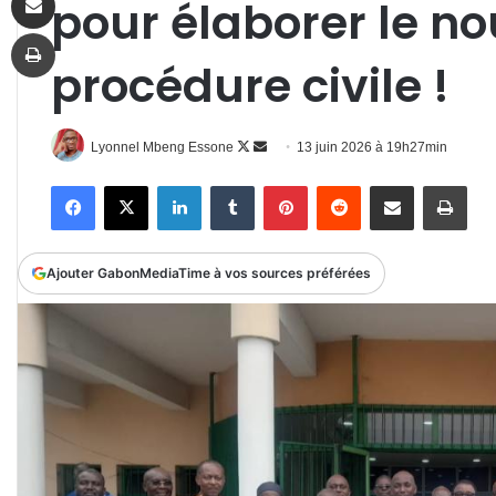
pour élaborer le n
Imprimer
procédure civile !
Follow
Envoyer
Lyonnel Mbeng Essone
13 juin 2026 à 19h27min
on
un
Facebook
X
Linkedin
Tumblr
Pinterest
Reddit
Partager par email
Impr
X
courriel
Ajouter GabonMediaTime à vos sources préférées