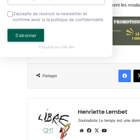
parlementaire, qui validera définitivement les moda
J'accepte de recevoir la newsletter et
confirme avoir lu la politique de confidentialité.
S'abonner
Propulsé par
EVALAM
Face
Partager
Henriette Lembet
Journaliste Le temps est une donnée
Website
Facebook
X
YouTube