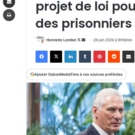
projet de loi po
Imprimer
des prisonniers
Follow
Envoyer
Henriette Lembet
28 juin 2026 à 9h58min
on
un
Facebook
X
Linkedin
Tumblr
Pinterest
Reddit
P
X
courriel
Ajouter GabonMediaTime à vos sources préférées