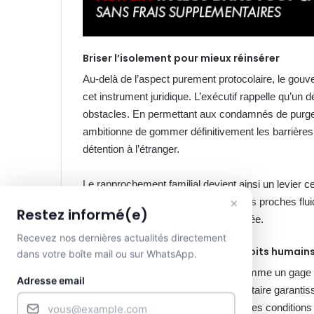
Briser l’isolement pour mieux réinsérer
Au-delà de l’aspect purement protocolaire, le gou
cet instrument juridique. L’exécutif rappelle qu’un 
obstacles. En permettant aux condamnés de purger
ambitionne de gommer définitivement les barrières l
détention à l’étranger.
Le rapprochement familial devient ainsi un levier ce
×
estiment que maintenir le lien avec les proches fluidi
Restez informé(e)
de récidive une fois la liberté recouvrée.
Recevez nos dernières actualités directement
Une protection renforcée des droits humain
dans votre boîte mail ou sur WhatsApp.
Enfin, ce projet de loi se présente comme un gage de
Adresse email
mécanisme de protection supplémentaire garantissa
prisonniers à l’international, grâce à des condition