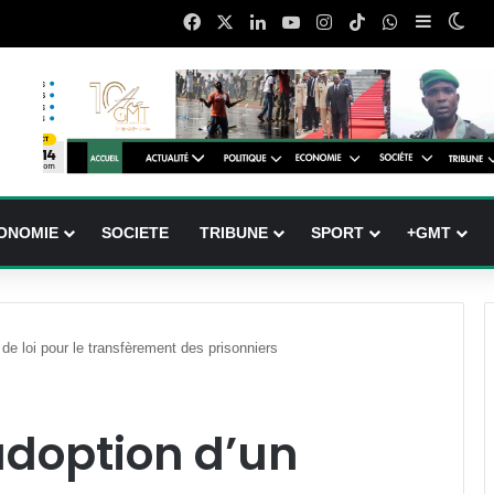
Facebook
X
Linkedin
YouTube
Instagram
TikTok
WhatsApp
Sidebar 
Swi
ONOMIE
SOCIETE
TRIBUNE
SPORT
+GMT
de loi pour le transfèrement des prisonniers
doption d’un