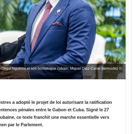
ire Oligui Nguema et son homologue cubain, Miguel Díaz-Canel Bermúdez ©
stres a adopté le projet de loi autorisant la ratification
entences pénales entre le Gabon et Cuba. Signé le 27
ubaine, ce texte franchit une marche essentielle vers
men par le Parlement.