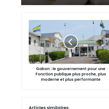
Gabon
:
le
gouvernement
pour
une
Fonction
publique
plus
Gabon : le gouvernement pour une
proche,
Fonction publique plus proche, plus
plus
moderne
moderne et plus performante
et
plus
performante
Articles similaires