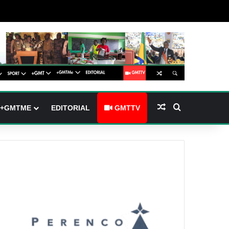
(barre latérale)
tch skin
Article Aléatoire
Rechercher
+GMTME
EDITORIAL
GMTTV