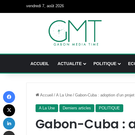
vendredi 7, août 2026
ACCUEIL
ACTUALITE
POLITIQUE
EC
Facebook
Accueil
/
A La Une
/
Gabon-Cuba : adoption d’un projet 
X
A La Une
Derniers articles
POLITIQUE
Linkedin
Gabon-Cuba : a
Partager par email