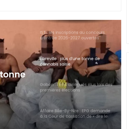
Gabon : la Task Force lance un
audit du FGIS, de GOC et de la
SOGARA
IST : les inscriptions au concours
d’entrée 2026-2027 ouvertes
jusqu’au 31 août
Libreville : plus d’une tonne de
cannabis saisie
e tonne
Gabon : 1 664 délégués élus lors des
premières élections
professionnelles
Affaire Bilie-By-Nze : EPG demande
à la Cour de cassation de « dire le
droit »