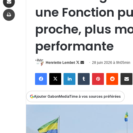
une Fonction pu
Imprimer
proche, plus mo
performante
Follow
Envoyer
Henriette Lembet
28 juin 2026 à 9h05min
on
un
Facebook
X
Linkedin
Tumblr
Pinterest
Reddit
P
X
courriel
Ajouter GabonMediaTime à vos sources préférées