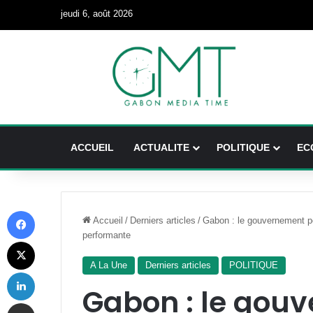
jeudi 6, août 2026
ACCUEIL
ACTUALITE
POLITIQUE
EC
Facebook
Accueil
/
Derniers articles
/
Gabon : le gouvernement po
performante
X
A La Une
Derniers articles
POLITIQUE
Linkedin
Gabon : le gou
Partager par email