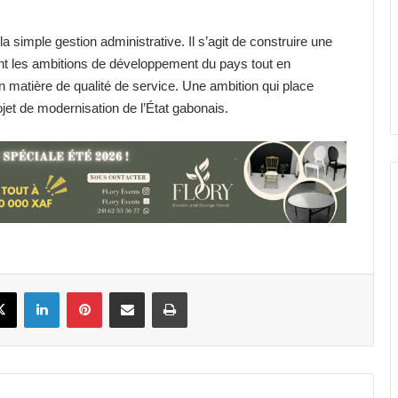
simple gestion administrative. Il s’agit de construire une
t les ambitions de développement du pays tout en
 matière de qualité de service. Une ambition qui place
Cybersécurité : la SEEG révèle avoir
et de modernisation de l’État gabonais.
perdu près de 95 % de ses
infrastructures informatiques
Gabon : Hermann Immongault
échange avec la Fondation Prince
Albert II de Monaco sur son projet
d’implantation
Nationale 1 : quatre morts
enregistrés en l’espace d’une
book
X
Linkedin
Pinterest
Partager par email
Imprimer
semaine
Gabon : VAALCO Energy met en
service un nouveau puits de gaz
sur le bloc d’Etame