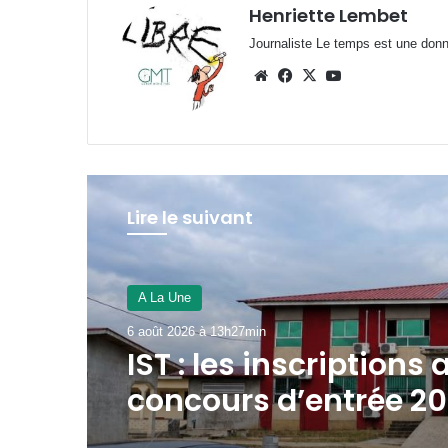
Henriette Lembet
Journaliste Le temps est une donnée
Website
Facebook
X
YouTube
Lire le suivant
JUSTICE
6 août 2026 à 11h39min
Libreville : plus d’un
de cannabis saisie