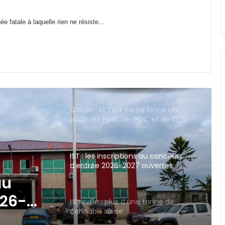
Gabon : stages payants au CHUL,
 fatale à laquelle rien ne résiste...
une mesure légale ou une
discrimination déguisée ?
Gabon : la Task Force lance un
audit du FGIS, de GOC et de la
SOGARA
IST : les inscriptions au concours
d’entrée 2026-2027 ouvertes
jusqu’au 31 août
Libreville : plus d’une tonne de
cannabis saisie
e tonne
Gabon : 1 664 délégués élus lors des
premières élections
professionnelles