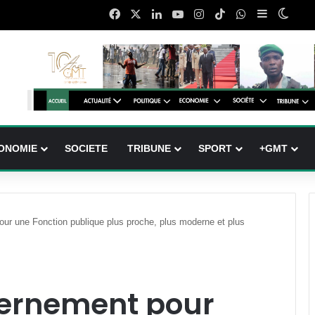
Facebook
X
Linkedin
YouTube
Instagram
TikTok
WhatsApp
Sidebar (b
Switc
ONOMIE
SOCIETE
TRIBUNE
SPORT
+GMT
ur une Fonction publique plus proche, plus moderne et plus
vernement pour