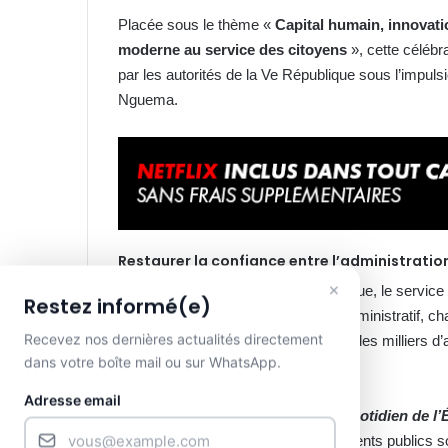
Placée sous le thème «
Capital humain, innovati
moderne au service des citoyens
», cette céléb
par les autorités de la Ve République sous l’impulsi
Nguema.
Restaurer la confiance entre l’administration
×
Pour la ministre de la Fonction publique, le servic
Restez informé(e)
populations. Derrière chaque acte administratif, c
Recevez nos dernières actualités directement
chaque service de sécurité, ce sont des milliers d’
dans votre boîte mail ou sur WhatsApp.
l’action publique.
Adresse email
«
Le service public est le visage quotidien de l’
Ndong, saluant l’engagement des agents publics so