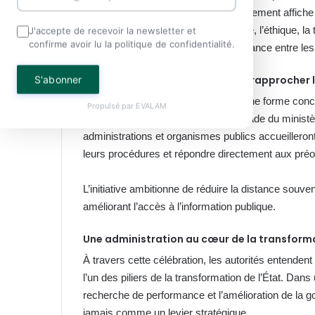
Au-delà de cet hommage, le gouvernement affiche u
davantage fondée sur la performance, l’éthique, la t
J'accepte de recevoir la newsletter et
confirme avoir lu la politique de confidentialité.
vise à restaurer durablement la confiance entre les 
Le Village du service public pour rapprocher
S'abonner
Cette volonté de proximité prendra une forme concrèt
Propulsé par
EVALAM
Village du service public sur l’esplanade du minist
administrations et organismes publics accueilleront
leurs procédures et répondre directement aux pré
L’initiative ambitionne de réduire la distance souven
améliorant l’accès à l’information publique.
Une administration au cœur de la transforma
À travers cette célébration, les autorités entendent
l’un des piliers de la transformation de l’État. Dans
recherche de performance et l’amélioration de la g
jamais comme un levier stratégique.