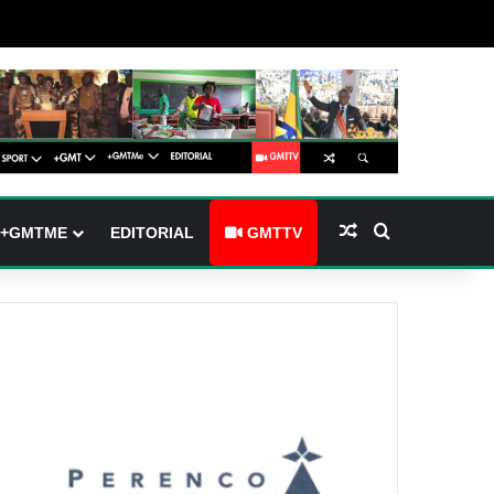
arre latérale)
h skin
Article Aléatoire
Rechercher
+GMTME
EDITORIAL
GMTTV