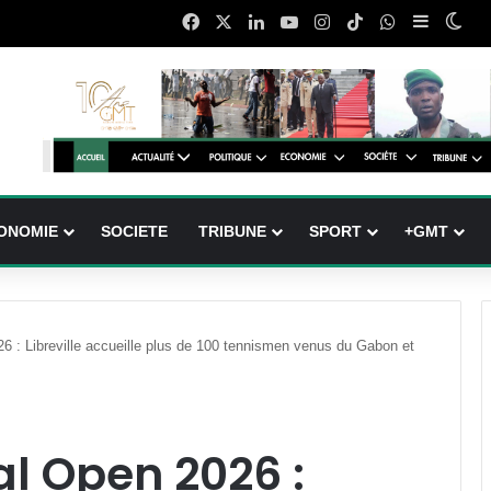
Facebook
X
Linkedin
YouTube
Instagram
TikTok
WhatsApp
Sidebar 
Swi
ONOMIE
SOCIETE
TRIBUNE
SPORT
+GMT
6 : Libreville accueille plus de 100 tennismen venus du Gabon et
al Open 2026 :