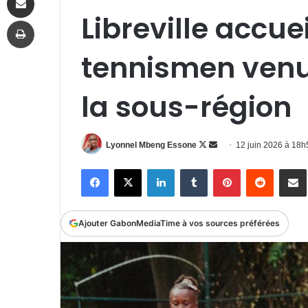
Libreville accue
Imprimer
tennismen venu
la sous-région
Follow
Envoyer
Lyonnel Mbeng Essone
12 juin 2026 à 18
on
un
Facebook
X
Linkedin
Tumblr
Pinterest
Reddit
P
X
courriel
Ajouter GabonMediaTime à vos sources préférées