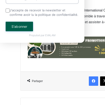
Au-delà de l’aspect compétitif, l’ERV Internationa
J'accepte de recevoir la newsletter et
confirme avoir lu la politique de confidentialité.
partage et de promotion du vivre-ensemble à traver
invité à venir soutenir les participants et assister 
S'abonner
play sur les courts de Libreville.
Propulsé par
EVALAM
Face
Partager