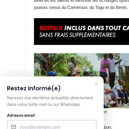
détecter les talents et favoriser les échanges sport
joueurs venus du Cameroun, du Togo et du Bénin, r
×
Restez informé(e)
Recevez nos dernières actualités directement
dans votre boîte mail ou sur WhatsApp.
Une vue de l’assistance au Ruban Vert
Adresse email
développement de la discipline au Gabon.