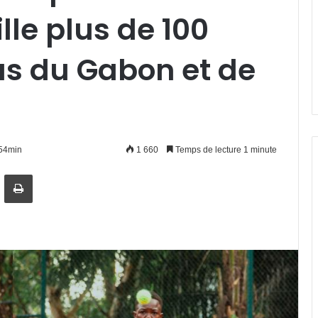
ille plus de 100
s du Gabon et de
h54min
1 660
Temps de lecture 1 minute
artager par email
Imprimer