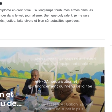
sous mandat de dépôt !
e
 diplômé en droit privé. J'ai longtemps fourbi mes armes dans les
ncer dans le web journalisme. Bien que polyvalent, je me suis
Bénin : Patrice Talon élu président
s, justice, faits-divers et bien sûr actualités sportives.
du Sénat !
Alain Giresse : « Il nous faut d’abord
reconstruire l’équipe nationale »
AAN-GA : sécurisation et
financement au menu de la 45e
session
Prix de l’essence : Gabon, 2e pays
avec le litre de super le plus
abordable en Zone FCFA !
n et
Canal+ : 100% des coupes d’Europe