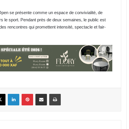
l Open se présente comme un espace de convivialité, de
Gabon : Privée de salaire depuis 4
s le sport. Pendant près de deux semaines, le public est
mois, une écogarde décède !
à des rencontres qui promettent intensité, spectacle et fair-
Football : le cas Medwin Biteghe
peut-il rendre réticents les
binationaux ?
Gabon : déjà plus de 12 443 décès
enregistrés depuis janvier 2026 !
book
X
Linkedin
Pinterest
Partager par email
Imprimer
Fondation Horizons Nouveaux : la
salle Snoezelen, une oasis pour les
enfants
Gabon : Wilfried Okoumba placé