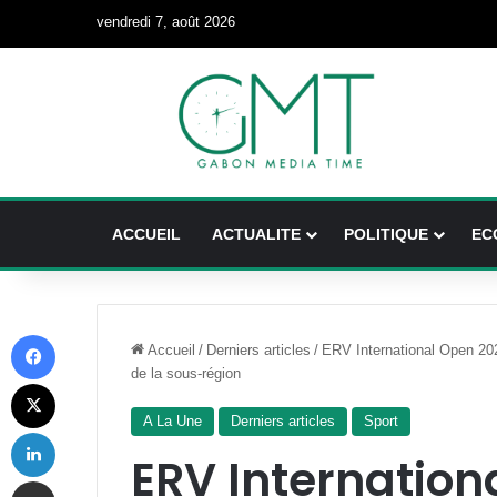
vendredi 7, août 2026
ACCUEIL
ACTUALITE
POLITIQUE
EC
Facebook
Accueil
/
Derniers articles
/
ERV International Open 202
de la sous-région
X
A La Une
Derniers articles
Sport
Linkedin
ERV Internation
Partager par email