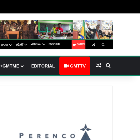
(barre latérale)
tch skin
Article Aléatoire
Rechercher
+GMTME
EDITORIAL
GMTTV