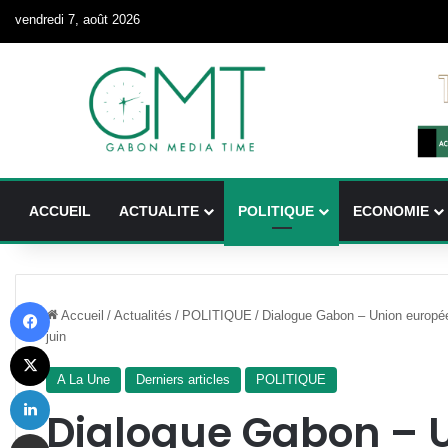
vendredi 7, août 2026
ACCUEIL
ACTUALITE
POLITIQUE
ECONOMIE
Facebook
Accueil
/
Actualités
/
POLITIQUE
/
Dialogue Gabon – Union europée
juin
X
A La Une
Derniers articles
POLITIQUE
Linkedin
Dialogue Gabon – 
Partager par email