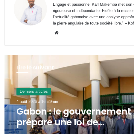
Engagé et passionné, Karl Makemba met son ex
rigoureuse et indépendante. Fidèle à la missio
l’actualité gabonaise avec une analyse approfon
la pierre angulaire de toute société libre." – Ko
Website
Lire le suivant
Derniers articles
4 août 2026 à 16h29min
Gabon : le gouvernement
prépare une loi de
programmation 2027-20