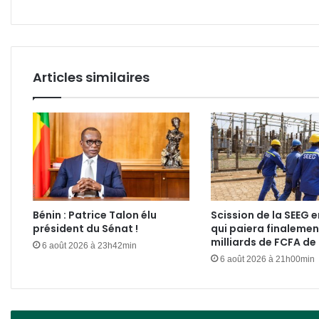
et
les
IST
!
Articles similaires
Bénin : Patrice Talon élu
Scission de la SEEG e
président du Sénat !
qui paiera finalemen
milliards de FCFA de
6 août 2026 à 23h42min
6 août 2026 à 21h00min