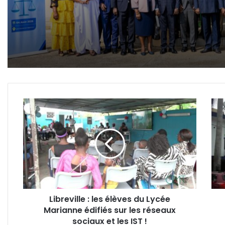
pour refonder son systè
judiciaire
Libreville
Gab
:
:
les
le
élèves
gouv
du
lanc
Lycée
un
Marianne
nouv
édifiés
rece
sur
des
Libreville : les élèves du Lycée
les
épar
Marianne édifiés sur les réseaux
réseaux
de
sociaux
sociaux et les IST !
Pos