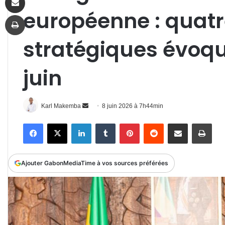
européenne : quatr
Imprimer
stratégiques évoqu
juin
Envoyer
Karl Makemba
8 juin 2026 à 7h44min
un
Facebook
X
Linkedin
Tumblr
Pinterest
Reddit
Partager par email
Impr
courriel
Ajouter GabonMediaTime à vos sources préférées