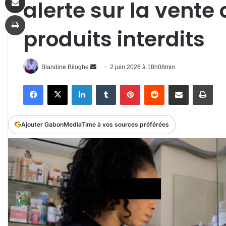
alerte sur la vente
Imprimer
produits interdits
Envoyer
Blandine Biloghe
2 juin 2026 à 18h08min
un
Facebook
X
Linkedin
Tumblr
Pinterest
Reddit
Partager par email
Impr
courriel
Ajouter GabonMediaTime à vos sources préférées