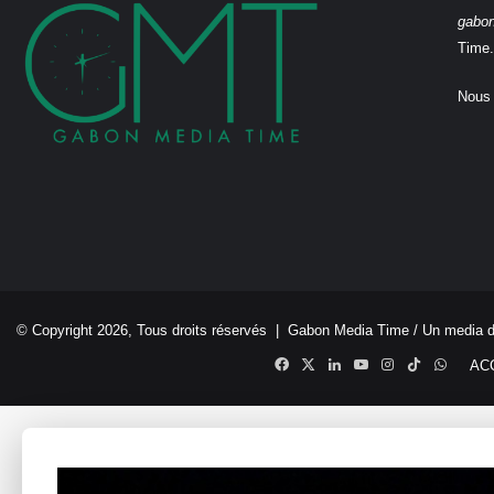
gabo
Time.
Nous 
© Copyright 2026, Tous droits réservés |
Gabon Media Time
/ Un media 
Facebook
X
Linkedin
YouTube
Instagram
TikTok
Whats
AC