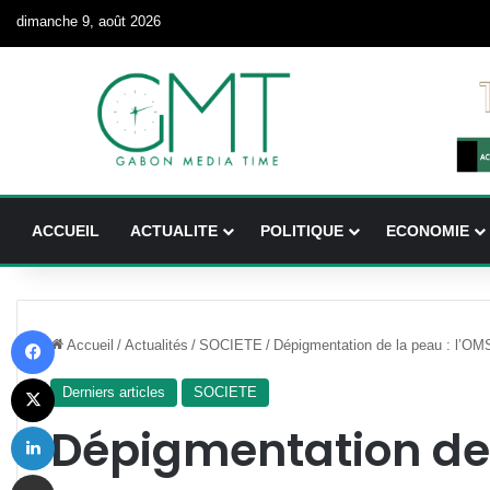
dimanche 9, août 2026
ACCUEIL
ACTUALITE
POLITIQUE
ECONOMIE
Facebook
Accueil
/
Actualités
/
SOCIETE
/
Dépigmentation de la peau : l’OMS 
X
Derniers articles
SOCIETE
Linkedin
Dépigmentation de 
Partager par email