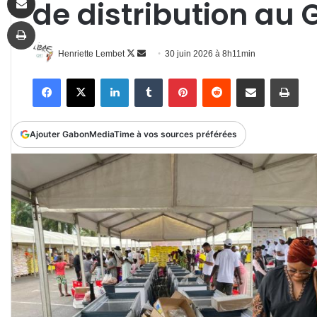
de distribution au
Imprimer
Follow
Envoyer
Henriette Lembet
30 juin 2026 à 8h11min
on
un
Facebook
X
Linkedin
Tumblr
Pinterest
Reddit
Partager par email
Impr
X
courriel
Ajouter GabonMediaTime à vos sources préférées