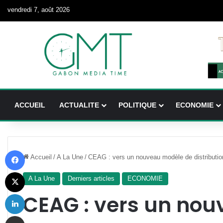
vendredi 7, août 2026
ACCUEIL
ACTUALITE
POLITIQUE
ECONOMIE
Facebook
Accueil
/
A La Une
/
CEAG : vers un nouveau modèle de distributi
X
A La Une
Derniers articles
ECONOMIE
Linkedin
CEAG : vers un no
Partager par email