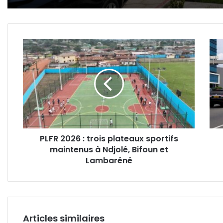
PLFR
Défil
2026
du
:
17
trois
août
plateaux
:
sportifs
Boul
maintenus
du
à
Bord
Ndjolé,
de-
PLFR 2026 : trois plateaux sportifs
Bifoun
mer
maintenus à Ndjolé, Bifoun et
et
ferm
Lambaréné
Lambaréné
ce
same
4
juille
Articles similaires