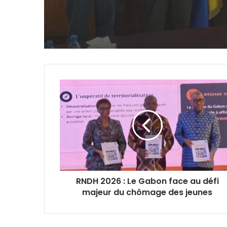
Baniaka
RNDH
2026
:
Le
Gabon
face
au
défi
majeur
RNDH 2026 : Le Gabon face au défi
du
majeur du chômage des jeunes
chômage
des
jeunes