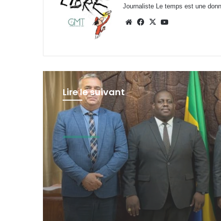
Journaliste Le temps est une donnée
Website
Facebook
X
YouTube
Lire le suivant
A La Une
7 août 2026 à 12h21min
Gabon : le gouverne
mobilisé pour la
concrétisation du
mégaprojet de Fer d