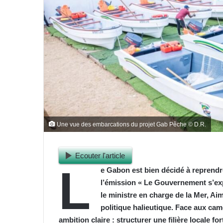
Une vue des embarcations du projet Gab Pêche © D.R.
Ecouter l'article
L
e Gabon est bien décidé à reprendre
l’émission « Le Gouvernement s’expr
le ministre en charge de la Mer, Ai
politique halieutique. Face aux ca
ambition claire : structurer une filière locale f