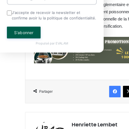
à la pêche en haute mer. Ce cadre réglementaire et
profondes gabonaises, particulièrement poissonne
J'accepte de recevoir la newsletter et
confirme avoir lu la politique de confidentialité.
économique ferme et une gestion rationnelle de la
l’océan le nouveau moteur de sa diversification.
S'abonner
Propulsé par
EVALAM
Face
Partager
Henriette Lembet