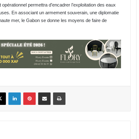
 opérationnel permettra d’encadrer l’exploitation des eaux
uses. En associant un armement souverain, une diplomatie
 haute mer, le Gabon se donne les moyens de faire de
IST : les inscriptions au concours
d’entrée 2026-2027 ouvertes
jusqu’au 31 août
Libreville : plus d’une tonne de
cannabis saisie
Gabon : 1 664 délégués élus lors des
premières élections
book
X
Linkedin
Pinterest
Partager par email
Imprimer
professionnelles
Affaire Bilie-By-Nze : EPG demande
à la Cour de cassation de « dire le
droit »