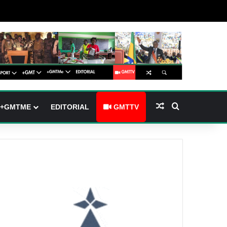
barre latérale)
ch skin
Article Aléatoire
Rechercher
+GMTME
EDITORIAL
GMTTV