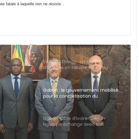
Cybersécurité : la SEEG révèle avoir
 fatale à laquelle rien ne résiste...
perdu près de 95 % de ses
infrastructures informatiques
Nouveau terminal de Libreville :
avec 259 milliards de FCFA, GSEZ
Airport s’offre-t-il l’aérogare la plus
chère de la sous-région ?
VAALCO Energy : un chiffre
d’affaires en hausse de 40 au
2ème trimestre 2026
Gabon : le gouvernement mobilisé
pour la concrétisation du
mégaprojet de Fer de Baniaka
ment
Gabon-Côte d’Ivoire : Oligui
Nguema échange avec son
homologue Alassane Dramane
Ouattara
e