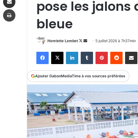
pose les jalons
Imprimer
bleue
Follow
Envoyer
Henriette Lembet
5 juillet 2026 à 7h37min
on
un
Facebook
X
Linkedin
Tumblr
Pinterest
Reddit
P
X
courriel
Ajouter GabonMediaTime à vos sources préférées