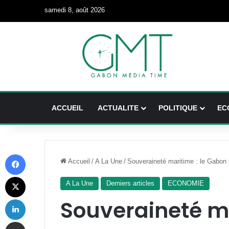
samedi 8, août 2026
ACCUEIL
ACTUALITE
POLITIQUE
EC
Facebook
Accueil
/
A La Une
/
Souveraineté maritime : le Gabon 
X
A La Une
Derniers articles
ECONOMIE
Linkedin
Souveraineté ma
Partager par email