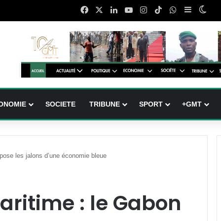
Facebook
X
Linkedin
YouTube
Instagram
TikTok
WhatsApp
Sidebar (
Swit
ONOMIE
SOCIETE
TRIBUNE
SPORT
+GMT
pose les jalons d’une économie bleue
ritime : le Gabon