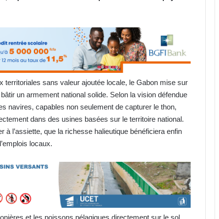
 territoriales sans valeur ajoutée locale, le Gabon mise sur
à bâtir un armement national solide. Selon la vision défendue
pres navires, capables non seulement de capturer le thon,
ectement dans des usines basées sur le territoire national.
 à l’assiette, que la richesse halieutique bénéficiera enfin
d’emplois locaux.
nières et les poissons pélagiques directement sur le sol