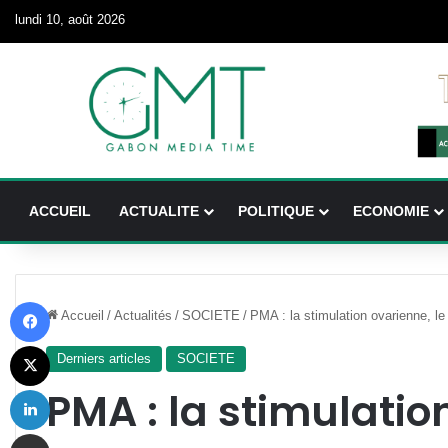
lundi 10, août 2026
ACCUEIL
ACTUALITE
POLITIQUE
ECONOMIE
Facebook
Accueil
/
Actualités
/
SOCIETE
/
PMA : la stimulation ovarienne, l
X
Derniers articles
SOCIETE
Linkedin
PMA : la stimulatio
Partager par email