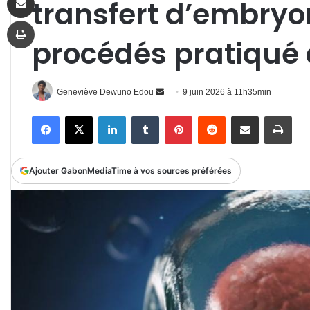
transfert d’embryo
Imprimer
procédés pratiqué
Envoyer
Geneviève Dewuno Edou
9 juin 2026 à 11h35min
un
Facebook
X
Linkedin
Tumblr
Pinterest
Reddit
Partager par email
Impr
courriel
Ajouter GabonMediaTime à vos sources préférées