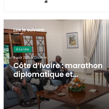
Website
Lire le suivant
Derniers articles
7 août 2026 à 15h16min
Akébé : L’État concrétise l
rapprochement des soins
au cœur du 3ᵉ
arrondissement