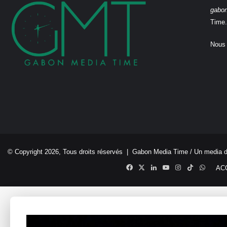
gabo
Time.
Nous 
© Copyright 2026, Tous droits réservés |
Gabon Media Time
/ Un media 
Facebook
X
Linkedin
YouTube
Instagram
TikTok
Whats
AC