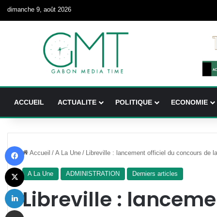
dimanche 9, août 2026
ACCUEIL
ACTUALITE
POLITIQUE
ECONOMIE
Facebook
Accueil
/
A La Une
/
Libreville : lancement officiel du concours de 
X
A La Une
ADMINISTRATION
Derniers articles
Linkedin
Libreville : lanceme
Partager par email