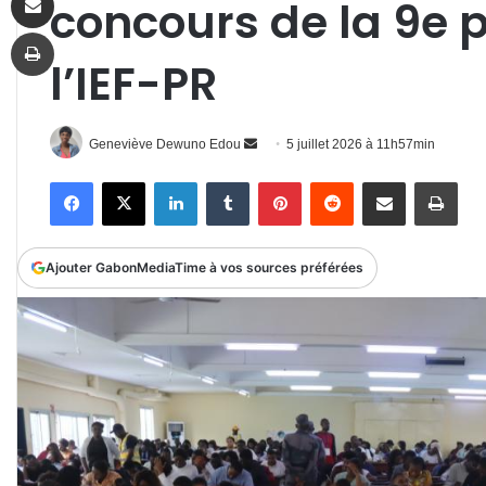
concours de la 9e 
Imprimer
l’IEF-PR
Envoyer
Geneviève Dewuno Edou
5 juillet 2026 à 11h57min
un
Facebook
X
Linkedin
Tumblr
Pinterest
Reddit
Partager par email
Impr
courriel
Ajouter GabonMediaTime à vos sources préférées