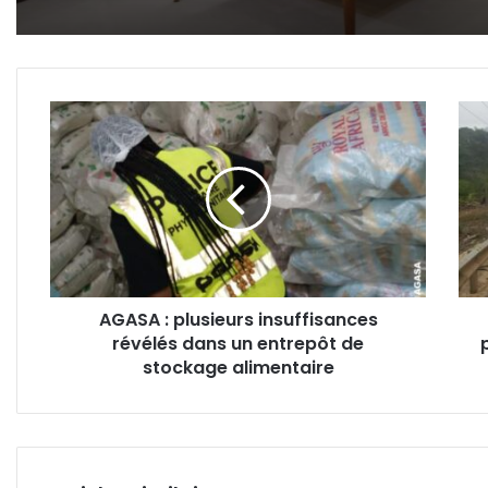
AGASA
Nto
:
:
plusieurs
Une
insuffisances
colli
révélés
entr
dans
deux
un
poid
entrepôt
lour
de
fait
AGASA : plusieurs insuffisances
stockage
trois
révélés dans un entrepôt de
alimentaire
bles
stockage alimentaire
grav
au
PK5