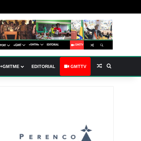
(barre latérale)
tch skin
Article Aléatoire
Rechercher
+GMTME
EDITORIAL
GMTTV