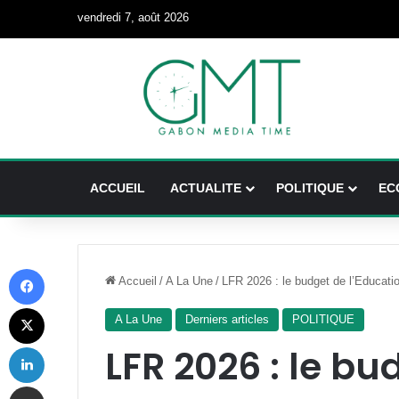
vendredi 7, août 2026
ACCUEIL
ACTUALITE
POLITIQUE
EC
Facebook
Accueil
/
A La Une
/
LFR 2026 : le budget de l’Educatio
X
A La Une
Derniers articles
POLITIQUE
Linkedin
LFR 2026 : le bu
Partager par email