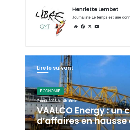
Henriette Lembet
Journaliste Le temps est une donnée
Website
Facebook
X
YouTube
Lire le suivant
A La Une
7 août 2026 à 12h21min
Gabon : le gouverne
mobilisé pour la