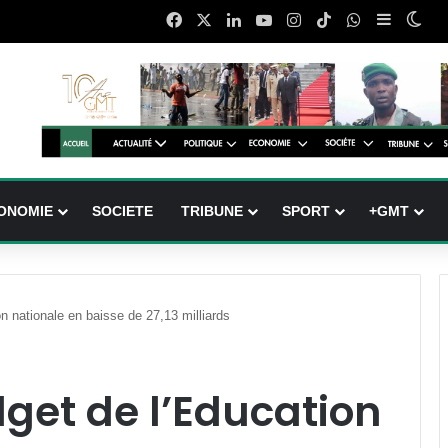
Facebook
X
Linkedin
YouTube
Instagram
TikTok
WhatsApp
Sidebar 
Swi
ONOMIE
SOCIETE
TRIBUNE
SPORT
+GMT
n nationale en baisse de 27,13 milliards
dget de l’Education