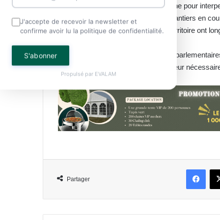
Les députés ont profité de cette tribune pour interp
éducatif. L’état d’avancement des chantiers en cour
J'accepte de recevoir la newsletter et
d’enseignement sur l’ensemble du territoire ont 
confirme avoir lu la politique de confidentialité.
Grâce à ces éclairages mutuels, les parlementaire
S'abonner
collectif budgétaire 2026 avec la rigueur nécessair
Propulsé par
EVALAM
Face
Partager