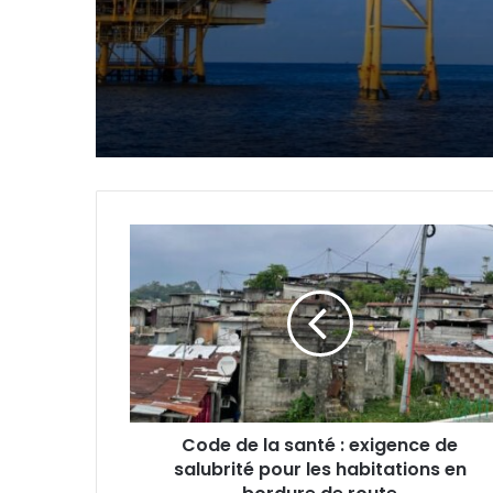
concrétisation du
mégaprojet de Fer d
Baniaka
Code
de
la
santé
:
exigence
de
salubrité
pour
Code de la santé : exigence de
les
salubrité pour les habitations en
habitations
en