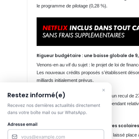
le programme de pilotage (0,28 %).
Rigueur budgétaire : une baisse globale de 9
Venons-en au vif du sujet : le projet de loi de financ
Les nouveaux crédits proposés s’établissent désor
milliards initialement prévus.
×
Restez informé(e)
Cette révision à la baisse représente un recul de 
cure d’austérité notable, qui reste cependant relat
Recevez nos dernières actualités directement
l’État.
dans votre boîte mail ou sur WhatsApp.
Adresse email
Cap sur l’avenir des infrastructures scolaire
L’exposé des chiffres a naturellement laissé place 