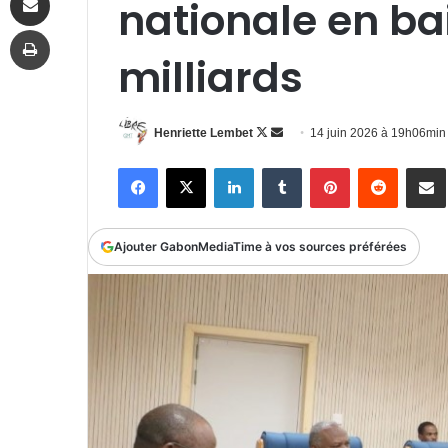
nationale en bai
Imprimer
milliards
Follow
Envoyer
Henriette Lembet
14 juin 2026 à 19h06min
on
un
Facebook
X
Linkedin
Tumblr
Pinterest
Reddit
P
X
courriel
Ajouter GabonMediaTime à vos sources préférées