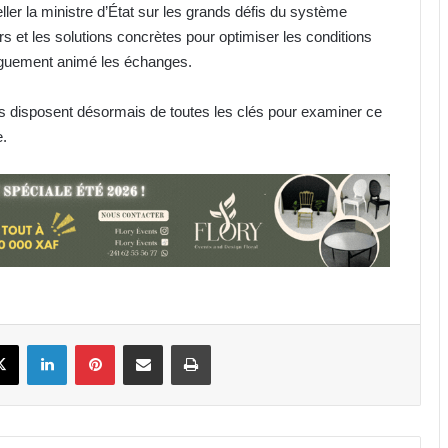
eller la ministre d’État sur les grands défis du système
s et les solutions concrètes pour optimiser les conditions
longuement animé les échanges.
s disposent désormais de toutes les clés pour examiner ce
IST : les inscriptions au concours
e.
d’entrée 2026-2027 ouvertes
jusqu’au 31 août
Libreville : plus d’une tonne de
cannabis saisie
Gabon : 1 664 délégués élus lors des
premières élections
book
X
Linkedin
Pinterest
Partager par email
Imprimer
professionnelles
Affaire Bilie-By-Nze : EPG demande
à la Cour de cassation de « dire le
droit »