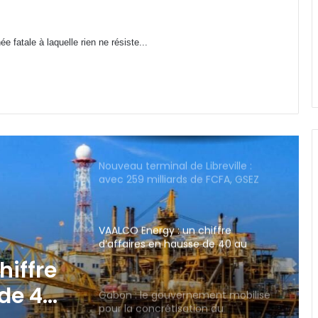
Cybersécurité : la SEEG révèle avoir
 fatale à laquelle rien ne résiste...
perdu près de 95 % de ses
infrastructures informatiques
Nouveau terminal de Libreville :
avec 259 milliards de FCFA, GSEZ
Airport s’offre-t-il l’aérogare la plus
chère de la sous-région ?
VAALCO Energy : un chiffre
d’affaires en hausse de 40 au
2ème trimestre 2026
Gabon : le gouvernement mobilisé
pour la concrétisation du
mégaprojet de Fer de Baniaka
ment
Gabon-Côte d’Ivoire : Oligui
Nguema échange avec son