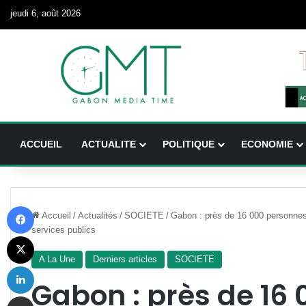
jeudi 6, août 2026
ACCUEIL
ACTUALITE
POLITIQUE
ECONOMIE
Facebook
Accueil
/
Actualités
/
SOCIETE
/
Gabon : près de 16 000 personnes
services publics
X
A La Une
Derniers articles
SOCIETE
Linkedin
Gabon : près de 16
Partager par email