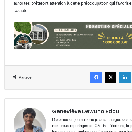
autorités prêteront attention à cette préoccupation qui favorise
société.
Facebook
X
L
Partager
Geneviève Dewuno Edou
Diplômée en journalisme,je suis chargée des ru
nombreux reportages de GMTtv. L'écriture, la p
les principales tâches que j’exécute et pour le