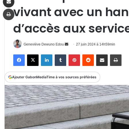
vivant avec un han
Imprimer
d’accès aux servic
Envoyer
Geneviève Dewuno Edou
27 juin 2024 à 14h59min
un
Facebook
X
Linkedin
Tumblr
Pinterest
Reddit
Partager par email
Impr
courriel
Ajouter GabonMediaTime à vos sources préférées