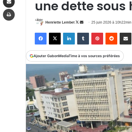
une dette sous 
Imprimer
Follow
Envoyer
Henriette Lembet
25 juin 2026 à 10h22min
on
un
Facebook
X
Linkedin
Tumblr
Pinterest
Reddit
P
X
courriel
Ajouter GabonMediaTime à vos sources préférées