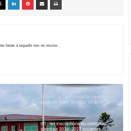
semaine
Gabon : VAALCO Energy met en
service un nouveau puits de gaz
sur le bloc d’Etame
Gabon : stages payants au CHUL,
 fatale à laquelle rien ne résiste...
une mesure légale ou une
discrimination déguisée ?
Gabon : la Task Force lance un
audit du FGIS, de GOC et de la
SOGARA
IST : les inscriptions au concours
d’entrée 2026-2027 ouvertes
jusqu’au 31 août
Libreville : plus d’une tonne de
cannabis saisie