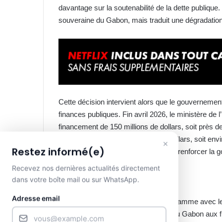
davantage sur la soutenabilité de la dette publique.
souveraine du Gabon, mais traduit une dégradation
Cette décision intervient alors que le gouverneme
finances publiques. Fin avril 2026, le ministère d
financement de 150 millions de dollars, soit près 
porte désormais à 600 millions de dollars, soit envi
×
Restez informé(e)
en faveur du Gabon. L’objectif est de renforcer l
prioritaires dans les infrastructures.
Recevez nos dernières actualités directement
dans votre boîte mail ou sur WhatsApp.
Le défi du financement du PNCD
Adresse email
Moody’s estime qu’un éventuel programme avec le F
améliorer progressivement l’accès du Gabon aux fi