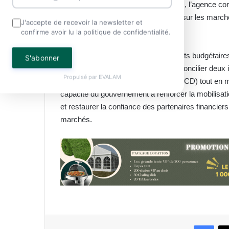
investisseurs. À court terme toutefois, l’agence c
difficiles. Une émission d’obligations sur les march
J'accepte de recevoir la newsletter et
d’emprunt sensiblement plus élevés.
confirme avoir lu la politique de confidentialité.
Moody’s anticipe le maintien de déficits budgétai
S'abonner
qui oblige désormais les autorités à concilier deux 
Propulsé par
EVALAM
croissance et de développement (PNCD) tout en maît
capacité du gouvernement à renforcer la mobilisati
et restaurer la confiance des partenaires financier
marchés.
Face