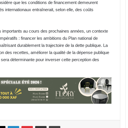
onsidère que les conditions de financement demeurent
és internationaux entraînerait, selon elle, des coûts
res importants au cours des prochaines années, un contexte
impératifs : financer les ambitions du Plan national de
risant durablement la trajectoire de la dette publique. La
on des recettes, améliorer la qualité de la dépense publique
s sera déterminante pour inverser cette perception des
Cybersécurité : la SEEG révèle avoir
perdu près de 95 % de ses
infrastructures informatiques
Gabon : Hermann Immongault
échange avec la Fondation Prince
Albert II de Monaco sur son projet
d’implantation
Nationale 1 : quatre morts
enregistrés en l’espace d’une
book
X
Linkedin
Pinterest
Partager par email
Imprimer