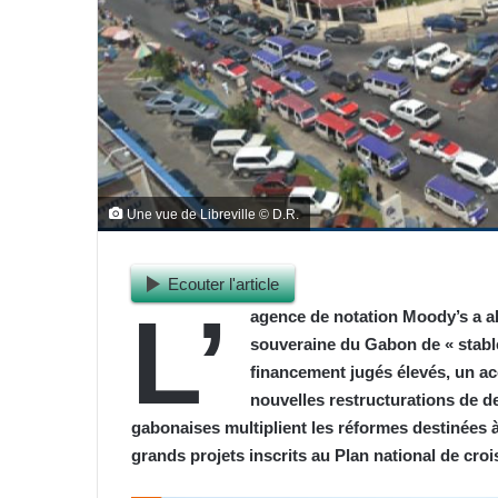
Une vue de Libreville © D.R.
Ecouter l'article
L’
agence de notation Moody’s a aba
souveraine du Gabon de « stable
financement jugés élevés, un ac
nouvelles restructurations de de
gabonaises multiplient les réformes destinées à
grands projets inscrits au Plan national de cr