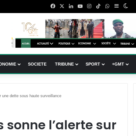
Facebook
X
Linkedin
YouTube
Instagram
TikTok
WhatsApp
Sidebar 
Swi
ONOMIE
SOCIETE
TRIBUNE
SPORT
+GMT
r une dette sous haute surveillance
 sonne l’alerte sur