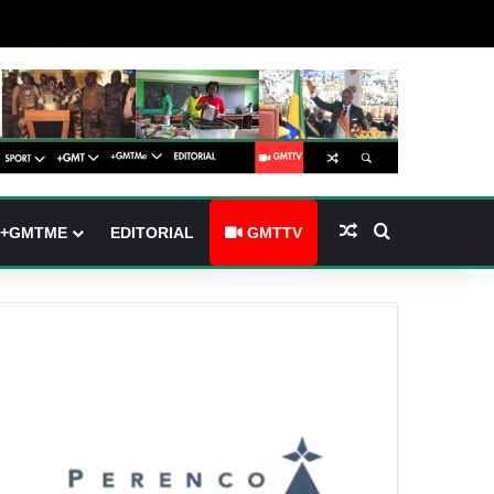
(barre latérale)
tch skin
Article Aléatoire
Rechercher
+GMTME
EDITORIAL
GMTTV