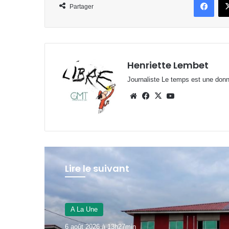
Partager
Henriette Lembet
Journaliste Le temps est une donnée
Website
Facebook
X
YouTube
Lire le suivant
JUSTICE
6 août 2026 à 11h39min