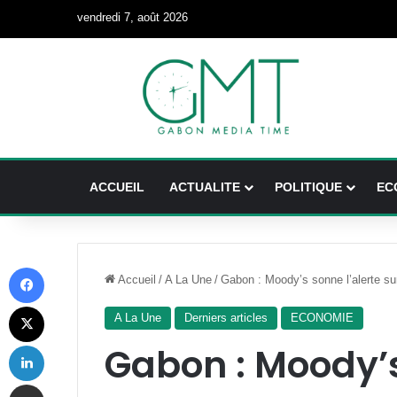
vendredi 7, août 2026
ACCUEIL
ACTUALITE
POLITIQUE
EC
Facebook
Accueil
/
A La Une
/
Gabon : Moody’s sonne l’alerte su
X
A La Une
Derniers articles
ECONOMIE
Linkedin
Gabon : Moody’s
Partager par email