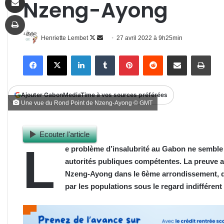
Nzeng-Ayong
Imprimer
Follow
Envoyer
Henriette Lembet
27 avril 2022 à 9h25min
on
un
Facebook
X
Linkedin
Tumblr
Pinterest
Reddit
Partager par email
Impr
X
courriel
Ajouter GabonMediaTime à vos sources préférées
Une vue du Rond Point de Nzeng-Ayong © GMT
Ecouter l'article
L
e problème d’insalubrité au Gabon ne semble 
autorités publiques compétentes. La preuve av
Nzeng-Ayong dans le 6ème arrondissement, qu
par les populations sous le regard indifférent 