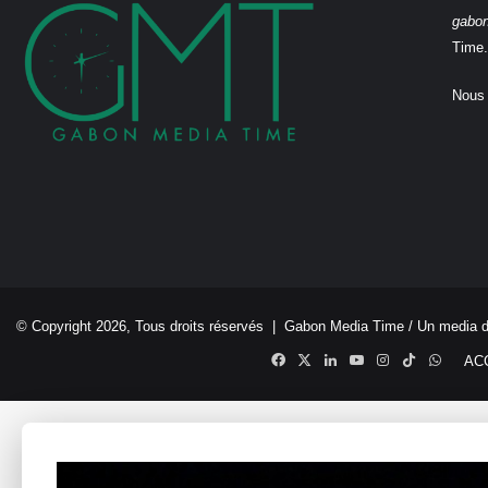
gabo
Time.
Nous 
© Copyright 2026, Tous droits réservés |
Gabon Media Time
/ Un media 
Facebook
X
Linkedin
YouTube
Instagram
TikTok
Whats
AC