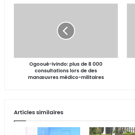
Ogooué-
Willy
Ivindo:
Onts
plus
«la
de
dett
8
du
000
Gab
consultations
est
lors
sous
de
esti
Ogooué-Ivindo: plus de 8 000
des
consultations lors de des
manœuvres
médico-
manœuvres médico-militaires
militaires
Articles similaires