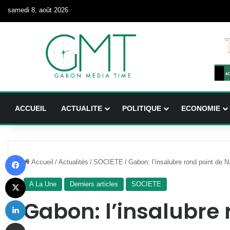
samedi 8, août 2026
ACCUEIL
ACTUALITE
POLITIQUE
ECONOMIE
Facebook
Accueil
/
Actualités
/
SOCIETE
/
Gabon: l’insalubre rond point de
X
A La Une
Derniers articles
SOCIETE
Linkedin
Gabon: l’insalubre 
Partager par email