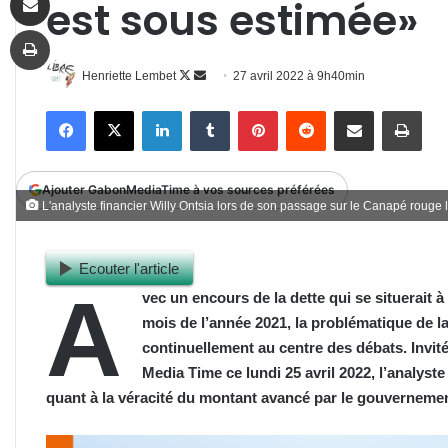
est sous estimée»
Imprimer
Follow
Envoyer
Henriette Lembet
27 avril 2022 à 9h40min
on
un
Facebook
X
Linkedin
Tumblr
Pinterest
Reddit
Partager par email
Impr
X
courriel
Ajouter GabonMediaTime à vos sources préférées
L'analyste financier Willy Ontsia lors de son passage sur le Canapé rouge 
Ecouter l'article
A
vec un encours de la dette qui se situerait à
mois de l’année 2021, la problématique de l
continuellement au centre des débats. Invi
Media Time ce lundi 25 avril 2022, l’analyste
quant à la véracité du montant avancé par le gouverneme