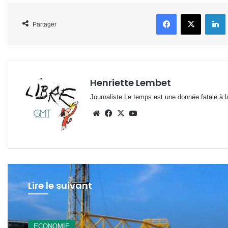
Facebook
X
L
Partager
Henriette Lembet
Journaliste Le temps est une donnée fatale à la
Website
Facebook
X
YouTube
Lire le suivant
A La Une