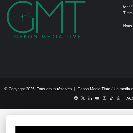
gabo
Time.
Nous 
© Copyright 2026, Tous droits réservés |
Gabon Media Time
/ Un media 
Facebook
X
Linkedin
YouTube
Instagram
TikTok
Whats
AC