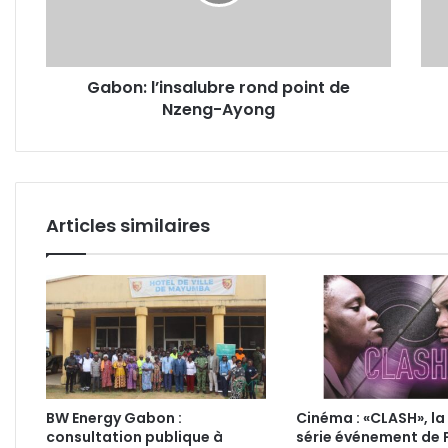
Nzeng-
tem
Ayong
pour
soi
quan
Gabon: l’insalubre rond point de
on
Nzeng-Ayong
est
mam
Articles similaires
BW Energy Gabon :
Cinéma : «CLASH», la
consultation publique à
série événement de 