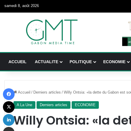
samedi 8, août 2026
ACCUEIL
ACTUALITE
POLITIQUE
ECONOMIE
Facebook
Accueil
/
Derniers articles
/
Willy Ontsia: «la dette du Gabon est s
X
A La Une
Derniers articles
ECONOMIE
Linkedin
Willy Ontsia: «la d
Partager par email