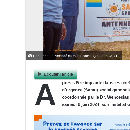
L'antenne de Ndendé du Samu social gabonais © D.R.
Ecouter l'article
A
près s’être implanté dans les chef
d’urgence (Samu) social gabonais 
coordonnée par le Dr. Wenceslas 
samedi 8 juin 2024, son installat