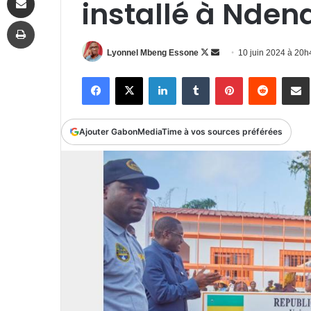
installé à Nden
Imprimer
Follow
Envoyer
Lyonnel Mbeng Essone
10 juin 2024 à 20
on
un
Facebook
X
Linkedin
Tumblr
Pinterest
Reddit
P
X
courriel
Ajouter GabonMediaTime à vos sources préférées