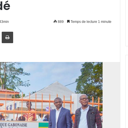
dé
h43min
889
Temps de lecture 1 minute
artager par email
Imprimer