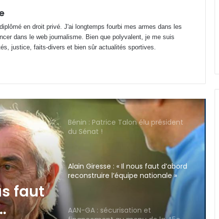
enfants
e
 diplômé en droit privé. J'ai longtemps fourbi mes armes dans les
Gabon : Wilfried Okoumba placé
ncer dans le web journalisme. Bien que polyvalent, je me suis
sous mandat de dépôt !
s, justice, faits-divers et bien sûr actualités sportives.
Bénin : Patrice Talon élu président
du Sénat !
Alain Giresse : « Il nous faut d’abord
reconstruire l’équipe nationale »
AAN-GA : sécurisation et
financement au menu de la 45e
session
n et
u de
Prix de l’essence : Gabon, 2e pays