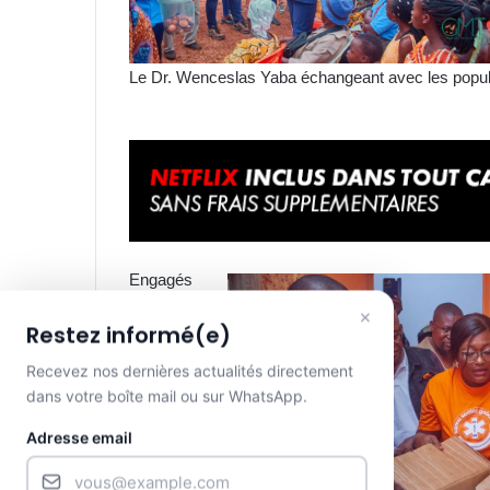
Le Dr. Wenceslas Yaba échangeant avec les popul
Engagés
dans la
×
Restez informé(e)
restauratio
n, Mays
Recevez nos dernières actualités directement
Mouissi et
dans votre boîte mail ou sur WhatsApp.
Dr.
Adresse email
Wenceslas
Yaba, n’ont