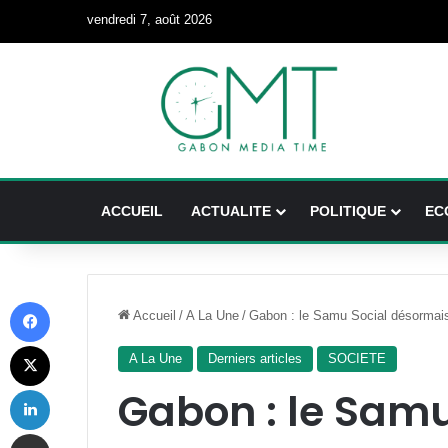
vendredi 7, août 2026
ACCUEIL
ACTUALITE
POLITIQUE
EC
Facebook
Accueil
/
A La Une
/
Gabon : le Samu Social désormais
X
A La Une
Derniers articles
SOCIETE
Linkedin
Gabon : le Sam
Partager par email