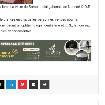
lors d la visite du Samu social gabonais de Ndendé © D.R.
e de prendre en charge les personnes venues pour la
ogie, pédiatrie, ophtalmologie, dentisterie et ORL, le nouveau
mblée départementale.
Gabon : Privée de salaire depuis 4
mois, une écogarde décède !
Football : le cas Medwin Biteghe
peut-il rendre réticents les
binationaux ?
Gabon : déjà plus de 12 443 décès
book
X
Linkedin
Pinterest
Partager par email
Imprimer
enregistrés depuis janvier 2026 !
Fondation Horizons Nouveaux : la
salle Snoezelen, une oasis pour les