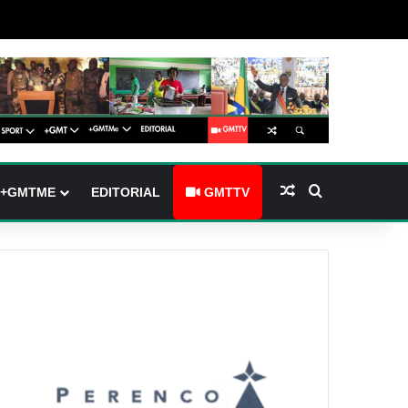
(barre latérale)
tch skin
Article Aléatoire
Rechercher
+GMTME
EDITORIAL
GMTTV