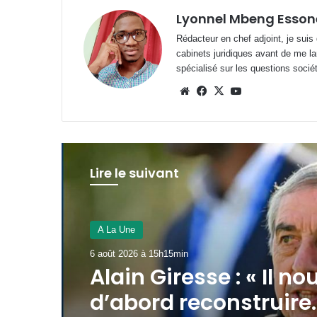
Lyonnel Mbeng Esson
Rédacteur en chef adjoint, je suis
cabinets juridiques avant de me la
spécialisé sur les questions société
Website
Facebook
X
YouTube
Lire le suivant
A La Une
6 août 2026 à 15h11min
AAN-GA : sécurisatio
financement au men