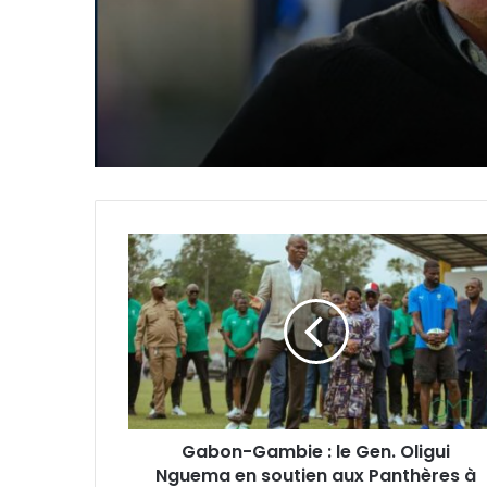
la 45e session
Gabon-
Gambie
:
le
Gen.
Oligui
Nguema
en
soutien
Gabon-Gambie : le Gen. Oligui
aux
Nguema en soutien aux Panthères à
Panthères