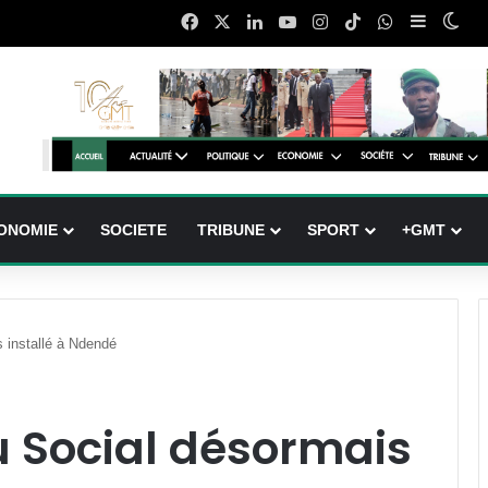
Facebook
X
Linkedin
YouTube
Instagram
TikTok
WhatsApp
Sidebar 
Swi
ONOMIE
SOCIETE
TRIBUNE
SPORT
+GMT
 installé à Ndendé
u Social désormais