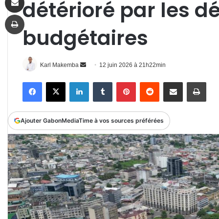
détérioré par les d
Imprimer
budgétaires
Envoyer
Karl Makemba
12 juin 2026 à 21h22min
un
Facebook
X
Linkedin
Tumblr
Pinterest
Reddit
Partager par email
Impr
courriel
Ajouter GabonMediaTime à vos sources préférées