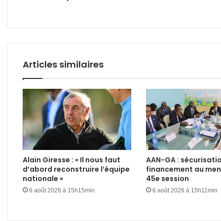
Africaine
poul
!
la
pous
Articles similaires
Alain Giresse : « Il nous faut
AAN-GA : sécurisatio
d’abord reconstruire l’équipe
financement au menu
nationale »
45e session
6 août 2026 à 15h15min
6 août 2026 à 15h11min