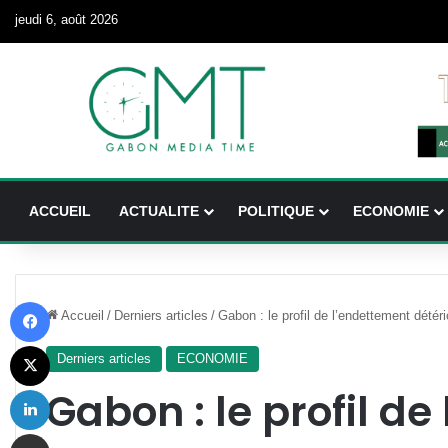
jeudi 6, août 2026
ACCUEIL
ACTUALITE
POLITIQUE
ECONOMIE
Facebook
Accueil
/
Derniers articles
/
Gabon : le profil de l’endettement détér
X
Derniers articles
ECONOMIE
Linkedin
Gabon : le profil d
Partager par email