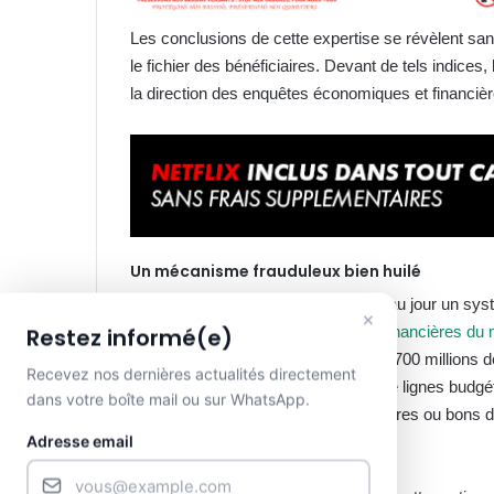
Les conclusions de cette expertise se révèlent san
le fichier des bénéficiaires. Devant de tels indices,
la direction des enquêtes économiques et financières
Un mécanisme frauduleux bien huilé
Les enquêteurs ont rapidement mis au jour un sys
×
de la
direction centrale des affaires financières du 
Restez informé(e)
dépassement vertigineux de plus de 700 millions 
Recevez nos dernières actualités directement
reposait sur la création astucieuse de lignes budgé
dans votre boîte mail ou sur WhatsApp.
des paiements, par virements bancaires ou bons de c
Adresse email
sein même de la direction financière.