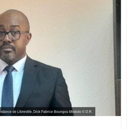
nstance de Libreville, Dick Fabrice Boungou Mickolo © D.R.