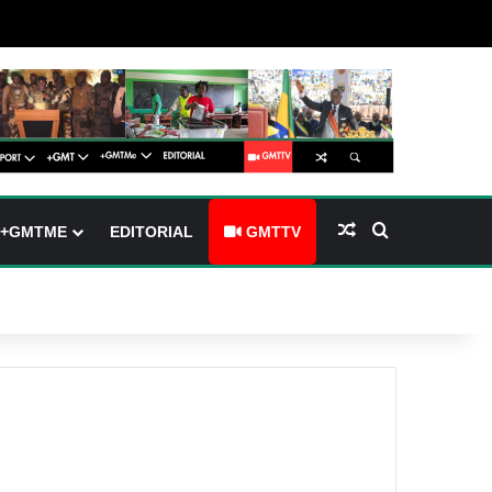
(barre latérale)
tch skin
Article Aléatoire
Rechercher
+GMTME
EDITORIAL
GMTTV