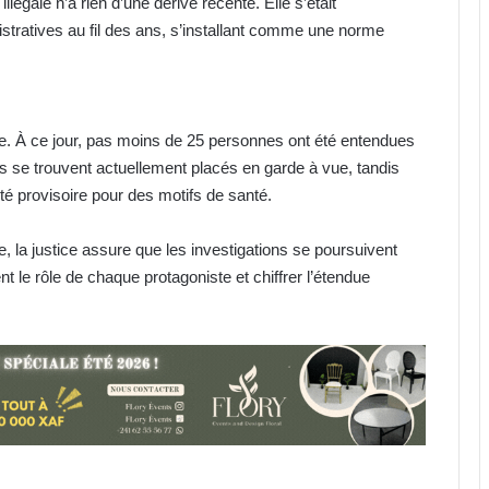
llégale n’a rien d’une dérive récente. Elle s’était
tratives au fil des ans, s’installant comme une norme
ère. À ce jour, pas moins de 25 personnes ont été entendues
cts se trouvent actuellement placés en garde à vue, tandis
rté provisoire pour des motifs de santé.
re, la justice assure que les investigations se poursuivent
nt le rôle de chaque protagoniste et chiffrer l’étendue
IST : les inscriptions au concours
d’entrée 2026-2027 ouvertes
jusqu’au 31 août
Libreville : plus d’une tonne de
cannabis saisie