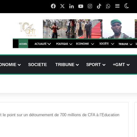
Facebook
X
Linkedin
YouTube
Instagram
TikTok
WhatsApp
Sidebar 
Swi
ONOMIE
SOCIETE
TRIBUNE
SPORT
+GMT
ait le point sur un détournement de 700 millions de CFA à l’Education