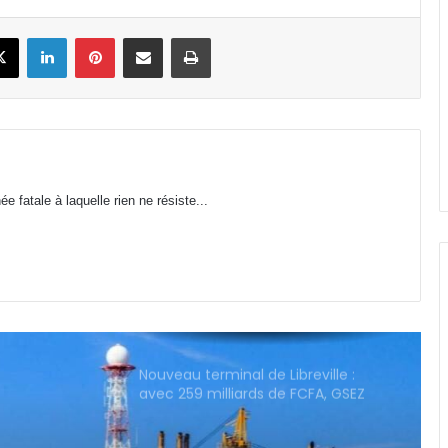
Gabon : 1 664 délégués élus lors des
premières élections
book
X
Linkedin
Pinterest
Partager par email
Imprimer
professionnelles
Affaire Bilie-By-Nze : EPG demande
à la Cour de cassation de « dire le
droit »
Cybersécurité : la SEEG révèle avoir
 fatale à laquelle rien ne résiste...
perdu près de 95 % de ses
infrastructures informatiques
Nouveau terminal de Libreville :
avec 259 milliards de FCFA, GSEZ
Airport s’offre-t-il l’aérogare la plus
chère de la sous-région ?
VAALCO Energy : un chiffre
d’affaires en hausse de 40 au
2ème trimestre 2026