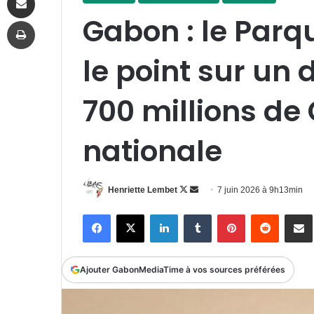
Gabon : le Parqu
Imprimer
le point sur un
700 millions de
nationale
Follow
Envoyer
Henriette Lembet
7 juin 2026 à 9h13min
on
un
Facebook
X
Linkedin
Tumblr
Pinterest
Reddit
P
X
courriel
Ajouter GabonMediaTime à vos sources préférées