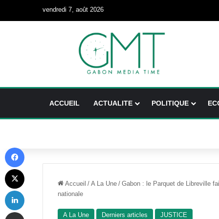
vendredi 7, août 2026
ACCUEIL
ACTUALITE
POLITIQUE
EC
Facebook
X
Accueil
/
A La Une
/
Gabon : le Parquet de Libreville f
Linkedin
nationale
Partager par email
A La Une
Derniers articles
JUSTICE