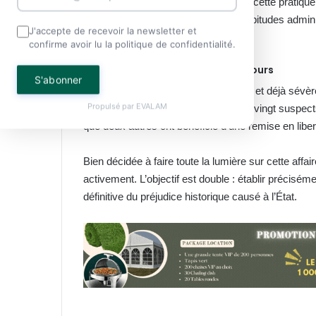
Selon le Procureur de la République, cette pratique i
progressivement ancrée dans les habitudes adminis
J'accepte de recevoir la newsletter et
bureaucratique invisible.
confirme avoir lu la politique de confidentialité.
Une vague d’interpellations en cours
S'abonner
La riposte judiciaire s’annonce d’ores et déjà sév
Propulsé par
EVALAM
par les forces de l’ordre. Parmi elles, vingt suspe
que deux autres ont bénéficié d’une remise en libe
Bien décidée à faire toute la lumière sur cette affai
activement. L’objectif est double : établir préciséme
définitive du préjudice historique causé à l’État.