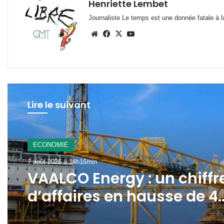
Henriette Lembet
Journaliste Le temps est une donnée fatale à la
Website
Facebook
X
YouTube
Lire le suivant
A La Une
7 août 2026 à 12h21min
Gabon : le gouvernement
mobilisé pour la
concrétisation du