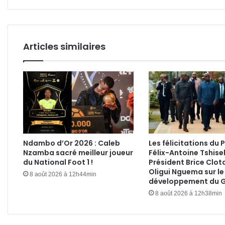
drép
?
Articles similaires
Ndambo d’Or 2026 : Caleb
Les félicitations du 
Nzamba sacré meilleur joueur
Félix-Antoine Tshise
du National Foot 1 !
Président Brice Clot
Oligui Nguema sur le
8 août 2026 à 12h44min
développement du 
8 août 2026 à 12h38min