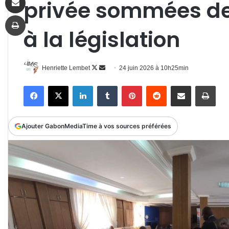
privée sommées de
Imprimer
à la législation
Follow
Envoyer
Henriette Lembet
24 juin 2026 à 10h25min
on
un
Facebook
X
Linkedin
Tumblr
Pinterest
Reddit
Partager par email
Impr
X
courriel
Ajouter GabonMediaTime à vos sources préférées