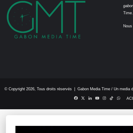
gabo
Time.
Nous 
© Copyright 2026, Tous droits réservés |
Gabon Media Time
/ Un media 
Facebook
X
Linkedin
YouTube
Instagram
TikTok
Whats
AC