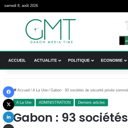
samedi 8, août 2026
ACCUEIL
ACTUALITE
POLITIQUE
ECONOMIE
Facebook
Accueil
/
A La Une
/
Gabon : 93 sociétés de sécurité privée sommée
X
A La Une
ADMINISTRATION
Derniers articles
Linkedin
Gabon : 93 sociétés
Partager par email