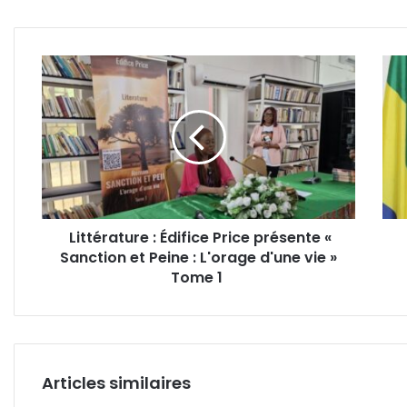
programmation 2027-20
pour refonder son systè
judiciaire
Littérature
Gab
:
:
Édifice
l’imp
Price
pivot
présente
de
«
la
Sanction
mal
et
gouv
Peine
selo
Littérature : Édifice Price présente «
:
Fran
Sanction et Peine : L'orage d'une vie »
L'orage
Ngu
d'une
Tome 1
vie
»
Tome
1
Articles similaires