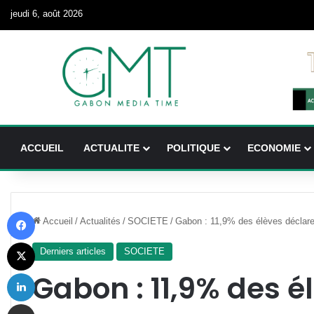
jeudi 6, août 2026
ACCUEIL
ACTUALITE
POLITIQUE
ECONOMIE
Facebook
Accueil
/
Actualités
/
SOCIETE
/
Gabon : 11,9% des élèves déclare
X
Derniers articles
SOCIETE
Linkedin
Gabon : 11,9% des é
Partager par email