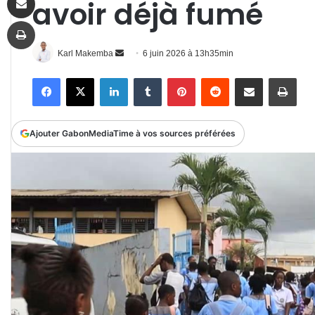
avoir déjà fumé
Imprimer
Envoyer
Karl Makemba
6 juin 2026 à 13h35min
un
Facebook
X
Linkedin
Tumblr
Pinterest
Reddit
Partager par email
Impr
courriel
Ajouter GabonMediaTime à vos sources préférées