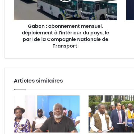
à
pirat
l'intérieur
saig
du
Cana
pays,
l’Éta
Gabon : abonnement mensuel,
le
rest
déploiement à l'intérieur du pays, le
pari
étra
de
pari de la Compagnie Nationale de
sile
la
Transport
Compagnie
Nationale
de
Transport
Articles similaires