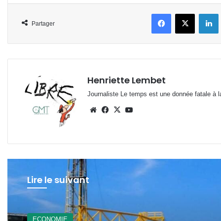
Facebook
X
L
Partager
Henriette Lembet
Journaliste Le temps est une donnée fatale à la
Website
Facebook
X
YouTube
Lire le suivant
ECONOMIE