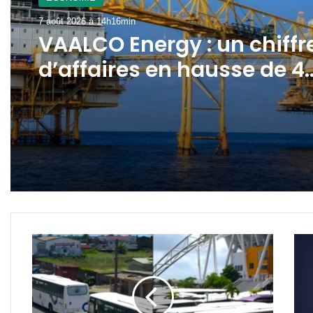
7 août 2026 à 14h16min
VAALCO Energy : un chiffr
d’affaires en hausse de 4
au 2ème trimestre 2026
Gabon
Gab
:
:
abonnement
l’exp
mensuel,
de
déploiement
l’IP