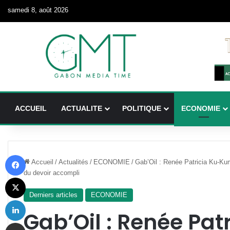
samedi 8, août 2026
ACCUEIL
ACTUALITE
POLITIQUE
ECONOMIE
Facebook
Accueil
/
Actualités
/
ECONOMIE
/
Gab’Oil : Renée Patricia Ku-Kum
du devoir accompli
X
Derniers articles
ECONOMIE
Linkedin
Gab’Oil : Renée Pa
Partager par email