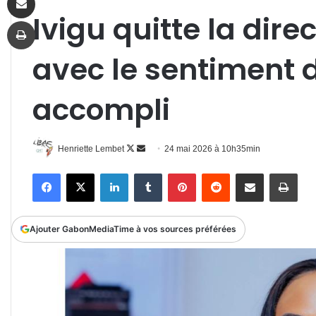
Ivigu quitte la dire
Imprimer
avec le sentiment 
accompli
Follow
Envoyer
Henriette Lembet
24 mai 2026 à 10h35min
on
un
Facebook
X
Linkedin
Tumblr
Pinterest
Reddit
Partager par email
Impr
X
courriel
Ajouter GabonMediaTime à vos sources préférées