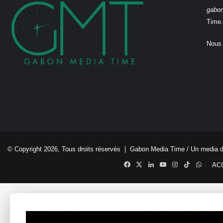
gabo
Time.
Nous 
© Copyright 2026, Tous droits réservés |
Gabon Media Time
/ Un media 
Facebook
X
Linkedin
YouTube
Instagram
TikTok
Whats
AC