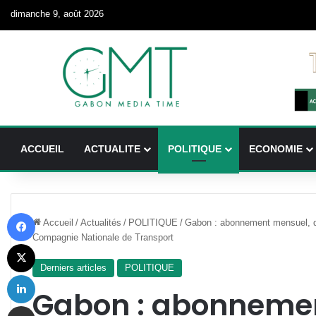
dimanche 9, août 2026
ACCUEIL
ACTUALITE
POLITIQUE
ECONOMIE
Facebook
Accueil
/
Actualités
/
POLITIQUE
/
Gabon : abonnement mensuel, dép
Compagnie Nationale de Transport
X
Derniers articles
POLITIQUE
Linkedin
Gabon : abonneme
Partager par email