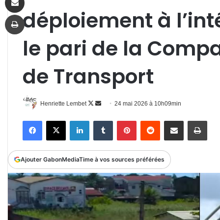
déploiement à l’int
Imprimer
le pari de la Comp
de Transport
Follow
Envoyer
Henriette Lembet
24 mai 2026 à 10h09min
on
un
Facebook
X
Linkedin
Tumblr
Pinterest
Reddit
Partager par email
Impr
X
courriel
Ajouter GabonMediaTime à vos sources préférées