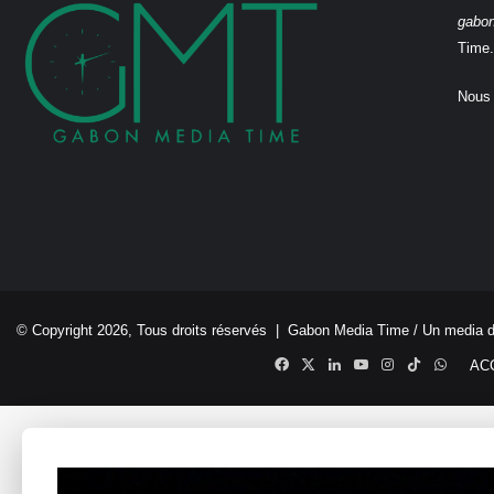
gabo
Time.
Nous 
© Copyright 2026, Tous droits réservés |
Gabon Media Time
/ Un media 
Facebook
X
Linkedin
YouTube
Instagram
TikTok
Whats
AC