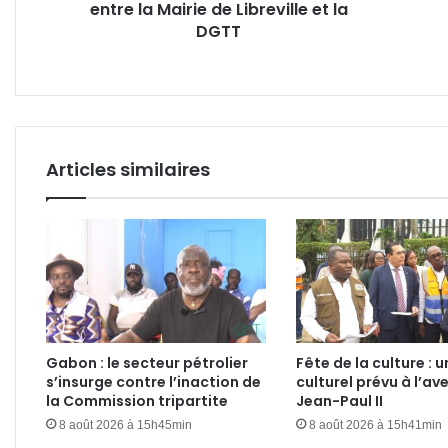
entre la Mairie de Libreville et la
et
géné
la
DGTT
avec
DGTT
le
sent
du
devo
acco
Articles similaires
Gabon : le secteur pétrolier
Fête de la culture : u
s’insurge contre l’inaction de
culturel prévu à l’av
la Commission tripartite
Jean-Paul II
8 août 2026 à 15h45min
8 août 2026 à 15h41min