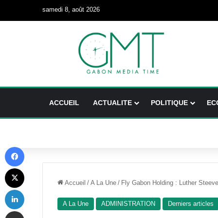
samedi 8, août 2026
ACCUEIL
ACTUALITE
POLITIQUE
EC
Facebook
X
Accueil
/
A La Une
/
Fly Gabon Holding : Luther Steeve
Linkedin
A La Une
ADMINISTRATION
Derniers articles
Partager par email