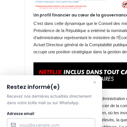
Un profil financier au cœur de la gouvernanc
C’est dans cette dynamique que le Conseil des min
Présidence de la République a entériné la nominat
d’administrateur représentant le ministère de l’Éc
Actuel Directeur général de la Comptabilité publi
occupe une position stratégique dans la gestion d
×
Restez informé(e)
Recevez nos dernières actualités directement
Sa nomination au sein du Conseil d’administration 
dans votre boîte mail ou sur WhatsApp.
autorités de renforcer le pilotage financier de la 
développement. Dans le secteur aérien, où les inve
Adresse email
financement restent particulièrement élevés, la qu
assurer la viabilité des compagnies publiques. Le c