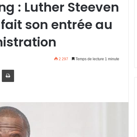
ng : Luther Steeven
ait son entrée au
istration
2 297
Temps de lecture 1 minute
artager par email
Imprimer