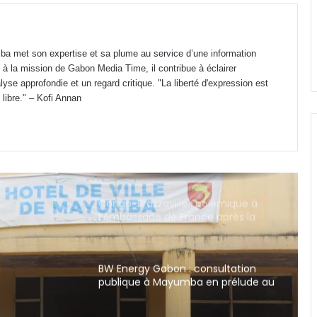
Lycée Public d’Awendje : 735 élèves
en 2026 pour seulement 7 salles
classe fonctionnelles
a met son expertise et sa plume au service d’une information
 à la mission de Gabon Media Time, il contribue à éclairer
Gabon : Hermann Immongault
yse approfondie et un regard critique. "La liberté d'expression est
prend le pouls de la modernisation
 libre." – Kofi Annan
de la Fonction publique
Congo-Brazzaville : polémique à
l’Ambassade de France après la
diffusion d’une vidéo jugée raciste
BW Energy Gabon : consultation
publique à Mayumba en prélude au
projet de gisement Bourdon
Gabon-Côte d’Ivoire : Oligui
Nguema s’imprègne du modèle de
développement Ivoirien
 Oligui