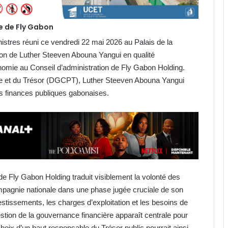
e de Fly Gabon
istres réuni ce vendredi 22 mai 2026 au Palais de la
ion de Luther Steeven Abouna Yangui en qualité
onomie au Conseil d’administration de Fly Gabon Holding.
que et du Trésor (DGCPT), Luther Steeven Abouna Yangui
es finances publiques gabonaises.
de Fly Gabon Holding traduit visiblement la volonté des
compagnie nationale dans une phase jugée cruciale de son
stissements, les charges d’exploitation et les besoins de
estion de la gouvernance financière apparaît centrale pour
hoix d’un haut responsable du Trésor public pourrait ainsi