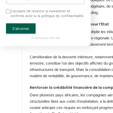
répondre à une logique de contrôle budgétaire, de 
J'accepte de recevoir la newsletter et
des engagements financiers de la holding.
confirme avoir lu la politique de confidentialité.
Fly Gabon, un enjeu stratégique pour l’État
S'abonner
Depuis plusieurs mois, Fly Gabon multiplie les ini
un contexte de forte concurrence sous-régionale. 
Propulsé par
EVALAM
autorités comme un levier de désenclavement territ
L’amélioration de la desserte intérieure, notamment
terrestre, constitue l’un des objectifs affichés d
infrastructures de transport. Mais la consolidatio
matière de rentabilité, de gouvernance, de mainten
Renforcer la crédibilité financière de la com
Dans plusieurs pays africains, les compagnies aéri
structurelles liées aux coûts d’exploitation, à la d
vouloir anticiper ces risques en renforçant progr