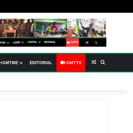
barre latérale)
ch skin
Article Aléatoire
Rechercher
+GMTME
EDITORIAL
GMTTV