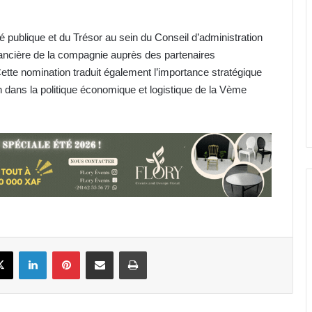
é publique et du Trésor au sein du Conseil d’administration
 financière de la compagnie auprès des partenaires
 Cette nomination traduit également l’importance stratégique
 dans la politique économique et logistique de la Vème
Transport aérien : jusqu’à 52 480
FCFA de redevance R4 pour un
aller-retour Port-Gentil–Franceville
CES Public d’Awendje : 2 500 élèves,
seulement 4 surveillants et 3 W.C
fonctionnels
book
X
Linkedin
Pinterest
Partager par email
Imprimer
Gabon : Paul Kessany traduit en
actes la politique de
décentralisation impulsée par
Oligui Nguema