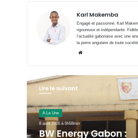
Karl Makemba
Engagé et passionné, Karl Makemb
rigoureuse et indépendante. Fidèle
l’actualité gabonaise avec une anal
la pierre angulaire de toute société
Website
Lire le suivant
A La Une
7 août 2026 à 16h50min
Gabon-Côte d’Ivoire :