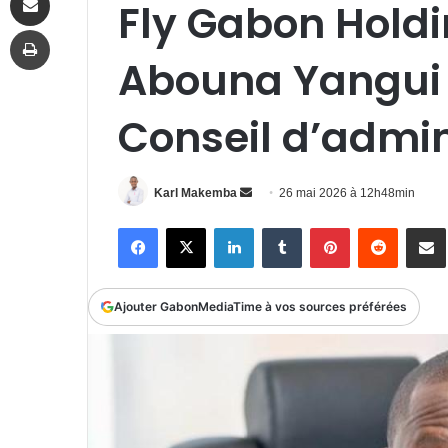
Fly Gabon Holdi
Imprimer
Abouna Yangui f
Conseil d’admin
Envoyer
Karl Makemba
26 mai 2026 à 12h48min
un
Facebook
X
Linkedin
Tumblr
Pinterest
Reddit
P
courriel
Ajouter GabonMediaTime à vos sources préférées