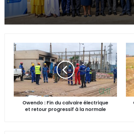
judiciaire
Owendo
Gab
:
:
Fin
May
du
Moui
calvaire
pren
électrique
le
et
poul
retour
des
progressif
chan
Owendo : Fin du calvaire électrique
à
de
et retour progressif à la normale
la
la
normale
SNI