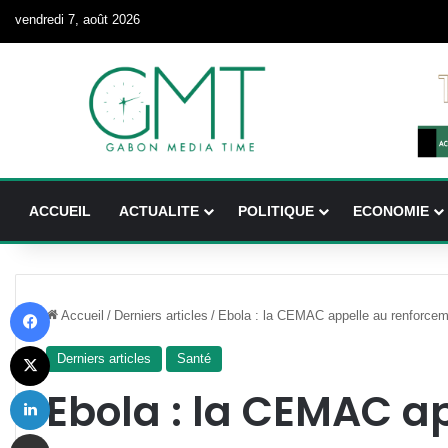
vendredi 7, août 2026
ACCUEIL
ACTUALITE
POLITIQUE
ECONOMIE
Facebook
Accueil
/
Derniers articles
/
Ebola : la CEMAC appelle au renforcemen
X
Derniers articles
Santé
Linkedin
Ebola : la CEMAC a
Partager par email