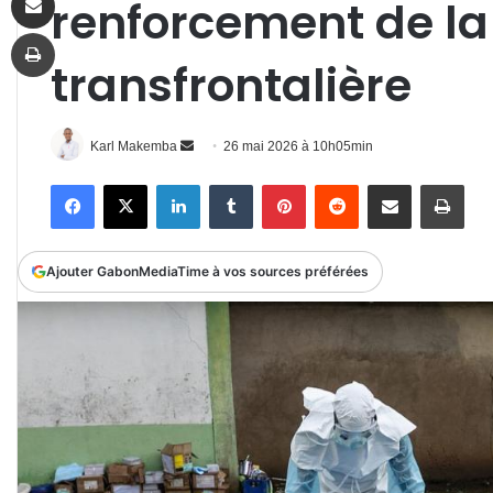
renforcement de la
Imprimer
transfrontalière
Envoyer
Karl Makemba
26 mai 2026 à 10h05min
un
Facebook
X
Linkedin
Tumblr
Pinterest
Reddit
Partager par email
Impr
courriel
Ajouter GabonMediaTime à vos sources préférées