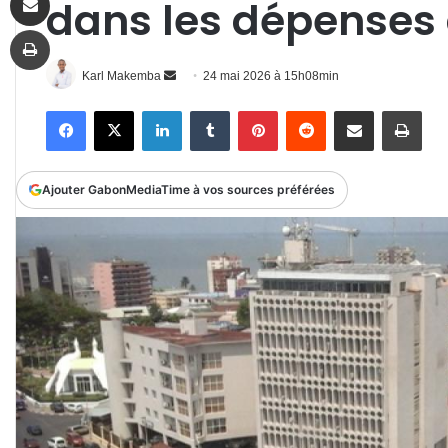
dans les dépenses 
Imprimer
Envoyer
Karl Makemba
24 mai 2026 à 15h08min
un
Facebook
X
Linkedin
Tumblr
Pinterest
Reddit
Partager par email
Impr
courriel
Ajouter GabonMediaTime à vos sources préférées