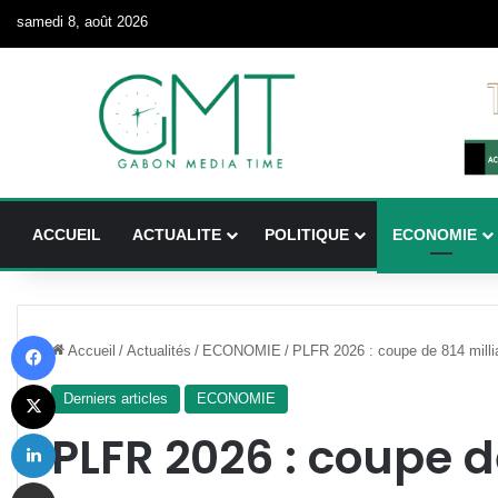
samedi 8, août 2026
ACCUEIL
ACTUALITE
POLITIQUE
ECONOMIE
Facebook
Accueil
/
Actualités
/
ECONOMIE
/
PLFR 2026 : coupe de 814 milli
X
Derniers articles
ECONOMIE
Linkedin
PLFR 2026 : coupe d
Partager par email