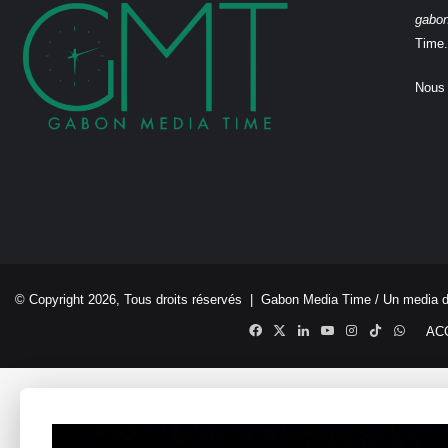
gabo
Time.
Nous 
© Copyright 2026, Tous droits réservés |
Gabon Media Time
/ Un media 
Facebook
X
Linkedin
YouTube
Instagram
TikTok
Whats
AC