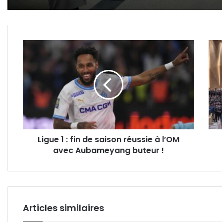
Ligue
Le
1
Pala
:
des
fin
Cong
de
:
saison
temp
réussie
de
à
la
l’OM
mém
Ligue 1 : fin de saison réussie à l’OM
avec
et
avec Aubameyang buteur !
Aubameyang
de
buteur
la
!
paro
publ
Articles similaires