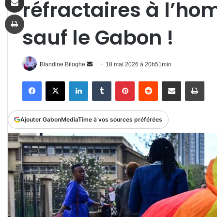
réfractaires à l’ho
Imprimer
sauf le Gabon !
Envoyer
Blandine Biloghe
18 mai 2026 à 20h51min
un
Facebook
X
Linkedin
Tumblr
Pinterest
Reddit
Partager par email
Impr
courriel
Ajouter GabonMediaTime à vos sources préférées