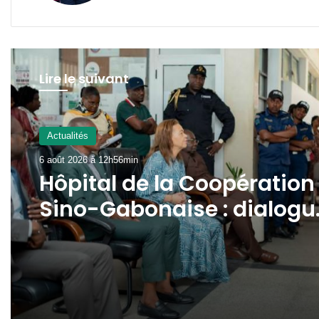
Lire le suivant
Actualités
6 août 2026 à 12h56min
Hôpital de la Coopération
Sino-Gabonaise : dialogu
engagé après un
mouvement d’humeur du
personnel