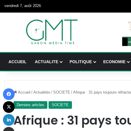
vendredi 7, août 2026
ACCUEIL
ACTUALITE
POLITIQUE
ECONOMIE
Facebook
Accueil
/
Actualités
/
SOCIETE
/
Afrique : 31 pays toujours réfract
X
Derniers articles
SOCIETE
Linkedin
Afrique : 31 pays to
Partager par email