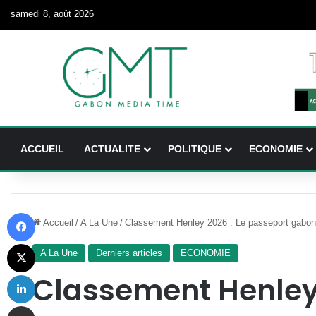
samedi 8, août 2026
ACCUEIL
ACTUALITE
POLITIQUE
ECONOMIE
Facebook
Accueil
/
A La Une
/
Classement Henley 2026 : Le passeport gabona
X
A La Une
Derniers articles
ECONOMIE
Linkedin
Classement Henley 
Partager par email