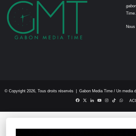
gabo
Time.
Nous 
© Copyright 2026, Tous droits réservés |
Gabon Media Time
/ Un media 
Facebook
X
Linkedin
YouTube
Instagram
TikTok
Whats
AC