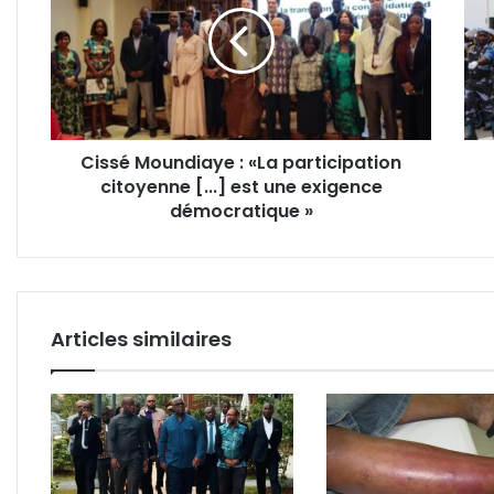
«La
proje
participation
de
citoyenne
loi
[...]
de
est
prog
une
sécur
Cissé Moundiaye : «La participation
exigence
adop
citoyenne [...] est une exigence
démocratique
en
»
démocratique »
Cons
des
mini
Articles similaires