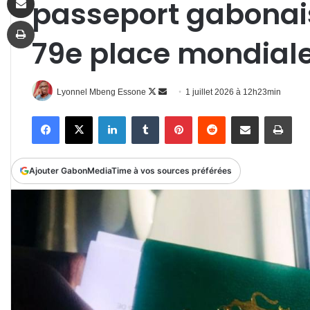
passeport gabonais
Imprimer
79e place mondial
Follow
Envoyer
Lyonnel Mbeng Essone
1 juillet 2026 à 12h23min
on
un
Facebook
X
Linkedin
Tumblr
Pinterest
Reddit
Partager par email
Impr
X
courriel
Ajouter GabonMediaTime à vos sources préférées