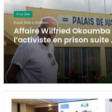
A La Une
8 août 2026 à 11h58min
Affaire Wilfried Okoumba 
l’activiste en prison suite
la plainte de Pierre Duro !
Cissé
Gab
Moundiaye
:
:
le