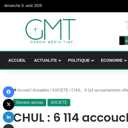
dimanche 9, août 2026
ACCUEIL
ACTUALITE
POLITIQUE
ECONOMIE
Facebook
Accueil
/
Actualités
/
SOCIETE
/
CHUL : 6 114 accouchements eff
X
Derniers articles
SOCIETE
Linkedin
CHUL : 6 114 accou
Partager par email