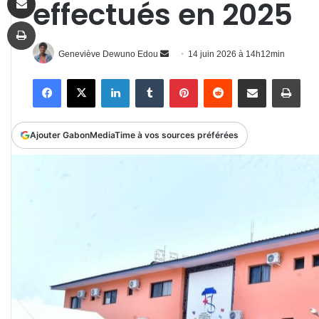
effectués en 2025
Imprimer
Envoyer
Geneviève Dewuno Edou
14 juin 2026 à 14h12min
un
Facebook
X
Linkedin
Tumblr
Pinterest
Reddit
Partager par email
Impr
courriel
Ajouter GabonMediaTime à vos sources préférées