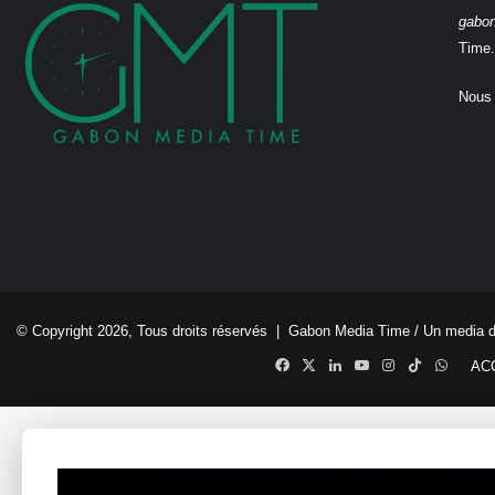
gabo
Time.
Nous 
© Copyright 2026, Tous droits réservés |
Gabon Media Time
/ Un media 
Facebook
X
Linkedin
YouTube
Instagram
TikTok
Whats
AC