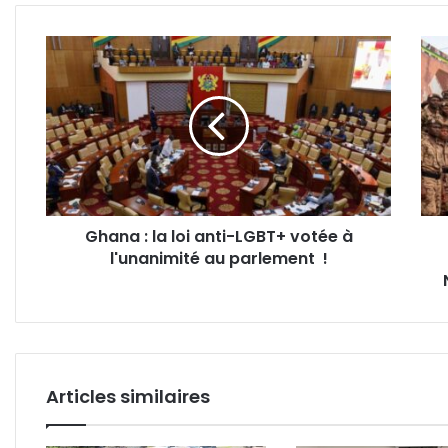
Ghana
Sécu
:
pénit
la
:
loi
1
anti-
499
LGBT+
«
votée
mât
à
»
l'unanimité
de
Ghana : la loi anti-LGBT+ votée à
au
la
l'unanimité au parlement !
parlement
prom
!
Edwi
Nke
Igou
déso
en
serv
Articles similaires
!