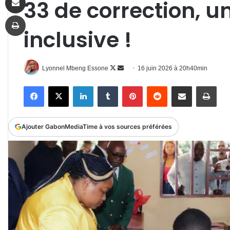
33 de correction, u
Imprimer
inclusive !
Follow
Envoyer
Lyonnel Mbeng Essone
16 juin 2026 à 20h40min
on
un
Facebook
X
Linkedin
Tumblr
Pinterest
Reddit
Partager par email
Impr
X
courriel
Ajouter GabonMediaTime à vos sources préférées