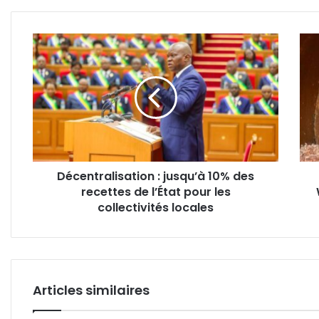
Décentralisation
AGA
:
:
jusqu’à
mise
10%
en
des
plac
recettes
d'un
de
num
l’État
Wha
pour
dédi
Décentralisation : jusqu’à 10% des
les
aux
recettes de l’État pour les
collectivités
sign
locales
collectivités locales
Articles similaires