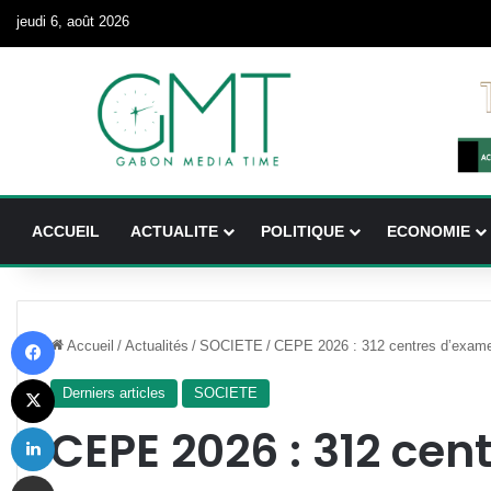
jeudi 6, août 2026
ACCUEIL
ACTUALITE
POLITIQUE
ECONOMIE
Facebook
Accueil
/
Actualités
/
SOCIETE
/
CEPE 2026 : 312 centres d’examen,
X
Derniers articles
SOCIETE
Linkedin
CEPE 2026 : 312 cen
Partager par email