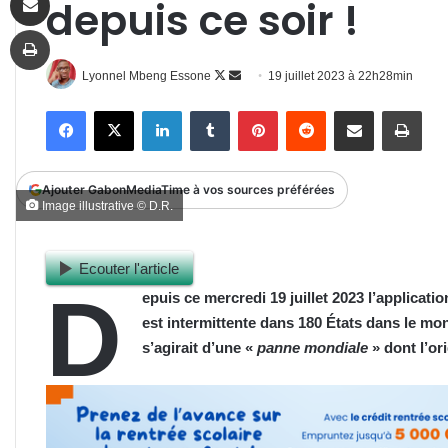
depuis ce soir !
Imprimer
Follow
Envoyer
Lyonnel Mbeng Essone
19 juillet 2023 à 22h28min
on
un
Facebook
X
Linkedin
Tumblr
Pinterest
Reddit
Partager par email
Impr
X
courriel
Ajouter GabonMediaTime à vos sources préférées
Image illustrative © D.R.
Ecouter l'article
D
epuis ce mercredi 19 juillet 2023 l’applica
est intermittente dans 180 États dans le mon
s’agirait d’une «
panne mondiale
» dont l’ori