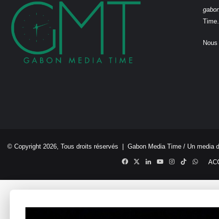
gabo
Time.
Nous 
© Copyright 2026, Tous droits réservés |
Gabon Media Time
/ Un media 
Facebook
X
Linkedin
YouTube
Instagram
TikTok
Whats
AC