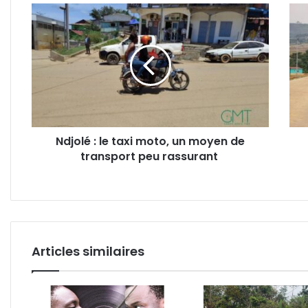
Ndjolé
Moa
:
:
le
Comi
taxi
en
moto,
insp
un
sur
moyen
le
de
proje
transport
de
Ndjolé : le taxi moto, un moyen de
peu
cons
transport peu rassurant
rassurant
de
417
loge
de
Leko
2
Articles similaires