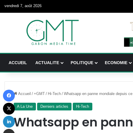
vendredi 7, août 2026
ACCUEIL
ACTUALITE
POLITIQUE
ECONOMIE
Facebook
Accueil
/
+GMT
/
Hi-Tech
/
Whatsapp en panne mondiale depuis ce 
X
A La Une
Derniers articles
Hi-Tech
Linkedin
Whatsapp en pann
Partager par email