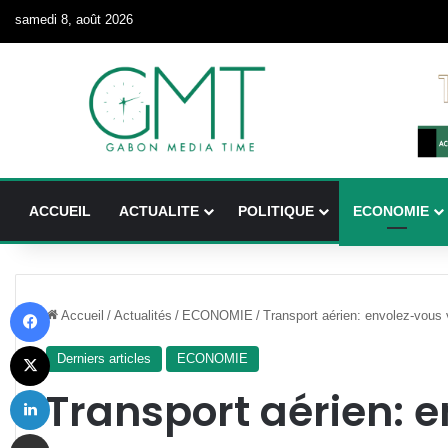
samedi 8, août 2026
ACCUEIL
ACTUALITE
POLITIQUE
ECONOMIE
Facebook
Accueil
/
Actualités
/
ECONOMIE
/
Transport aérien: envolez-vous
X
Derniers articles
ECONOMIE
Linkedin
Transport aérien: 
Partager par email