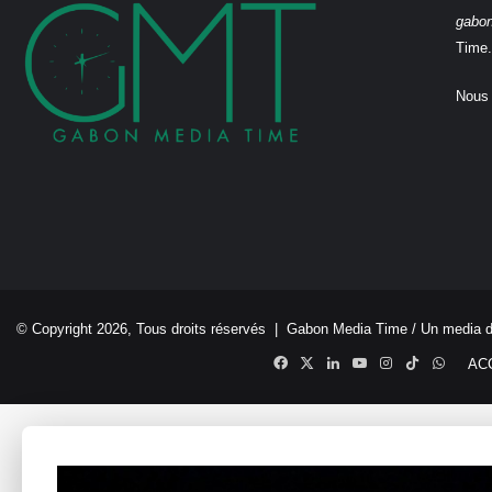
gabo
Time.
Nous 
© Copyright 2026, Tous droits réservés |
Gabon Media Time
/ Un media 
Facebook
X
Linkedin
YouTube
Instagram
TikTok
Whats
AC