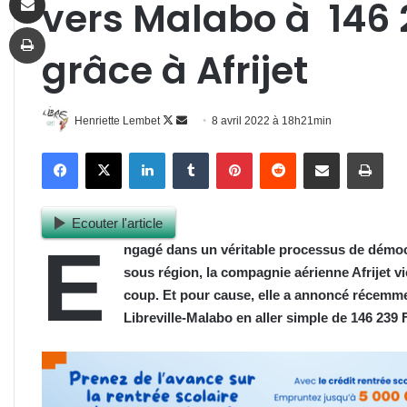
vers Malabo à 146 
Imprimer
grâce à Afrijet
Follow
Envoyer
Henriette Lembet
8 avril 2022 à 18h21min
on
un
Facebook
X
Linkedin
Tumblr
Pinterest
Reddit
Partager par email
Impr
X
courriel
Ecouter l'article
E
ngagé dans un véritable processus de démocra
sous région, la compagnie aérienne Afrijet v
coup. Et pour cause, elle a annoncé récemm
Libreville-Malabo en aller simple
de
146 239 