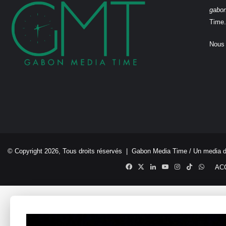
gabo
Time.
Nous 
© Copyright 2026, Tous droits réservés |
Gabon Media Time
/ Un media 
Facebook
X
Linkedin
YouTube
Instagram
TikTok
Whats
AC