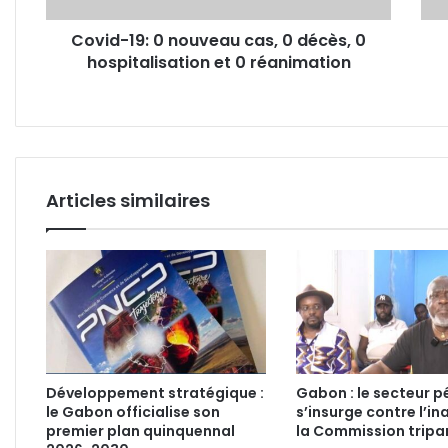
hospitalisation
hygi
Covid-19: 0 nouveau cas, 0 décès, 0
et
pour
hospitalisation et 0 réanimation
0
lutte
réanimation
cont
la
préca
mens
Articles similaires
Développement stratégique :
Gabon : le secteur pé
le Gabon officialise son
s’insurge contre l’in
premier plan quinquennal
la Commission tripar