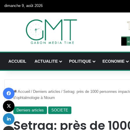
dimanche 9, août 2026
ACCUEIL
ACTUALITE
POLITIQUE
ECONOMIE
Facebook
Accueil
/
Derniers articles
/
Setrag: près de 1000 personnes impacté
d’ophtalmologie à Ntoum
X
Derniers articles
SOCIETE
Linkedin
Setrag: près de 10
Partager par email