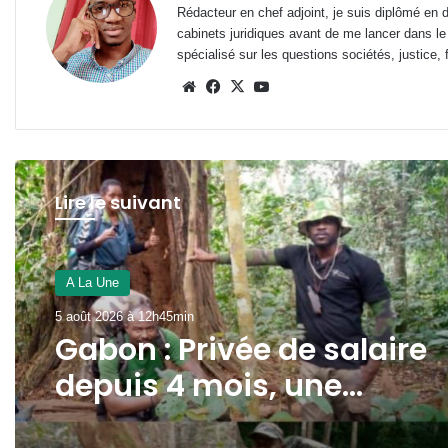
Rédacteur en chef adjoint, je suis diplômé en 
cabinets juridiques avant de me lancer dans le
spécialisé sur les questions sociétés, justice, f
Website
Facebook
X
YouTube
Lire le suivant
A La Une
5 août 2026 à 12h45min
Gabon : Privée de salaire
depuis 4 mois, une
écogarde décède !