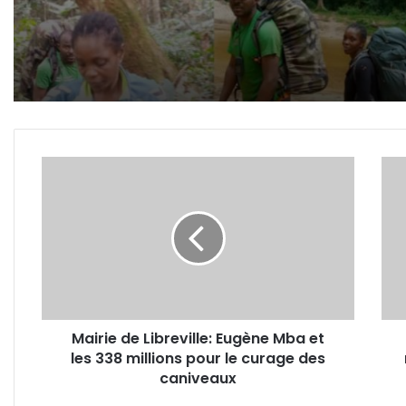
Mairie
Gabo
de
Guy
Libreville:
Patr
Eugène
Obia
Mba
veut
et
mett
les
fin
338
à
millions
la
Mairie de Libreville: Eugène Mba et
pour
dési
les 338 millions pour le curage des
le
sur
curage
caniveaux
le
des
Covi