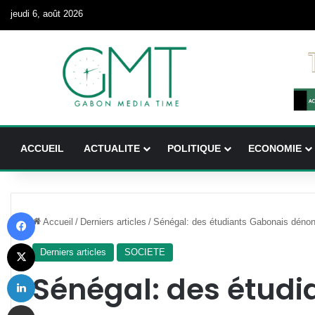
jeudi 6, août 2026
ACCUEIL
ACTUALITE
POLITIQUE
ECONOMIE
Facebook
Accueil
/
Derniers articles
/
Sénégal: des étudiants Gabonais déno
X
Derniers articles
SOCIETE
Linkedin
Sénégal: des étudi
Partager par email