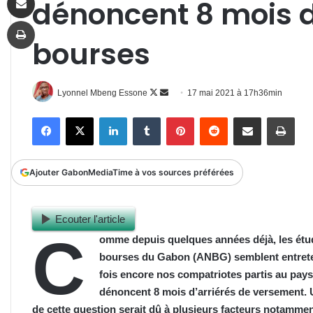
dénoncent 8 mois 
Imprimer
bourses
Follow
Envoyer
Lyonnel Mbeng Essone
17 mai 2021 à 17h36min
on
un
Facebook
X
Linkedin
Tumblr
Pinterest
Reddit
Partager par email
Impr
X
courriel
Ajouter GabonMediaTime à vos sources préférées
Ecouter l'article
C
omme depuis quelques années déjà, les étud
bourses du Gabon (ANBG) semblent entreten
fois encore nos compatriotes partis au pay
dénoncent 8 mois d’arriérés de versement. U
de cette question serait dû à plusieurs facteurs notamm