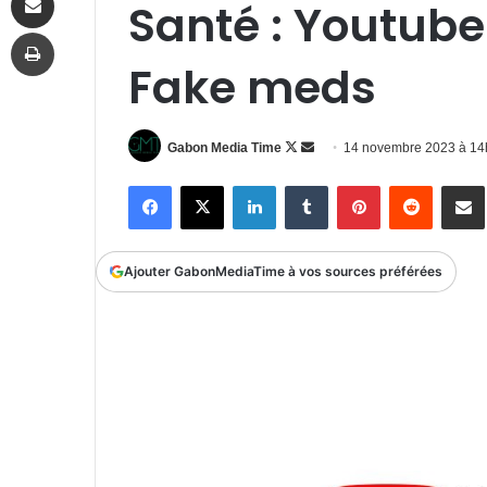
Santé : Youtube 
Imprimer
Fake meds
Follow
Envoyer
Gabon Media Time
14 novembre 2023 à 1
on
un
Facebook
X
Linkedin
Tumblr
Pinterest
Reddit
P
X
courriel
Ajouter GabonMediaTime à vos sources préférées