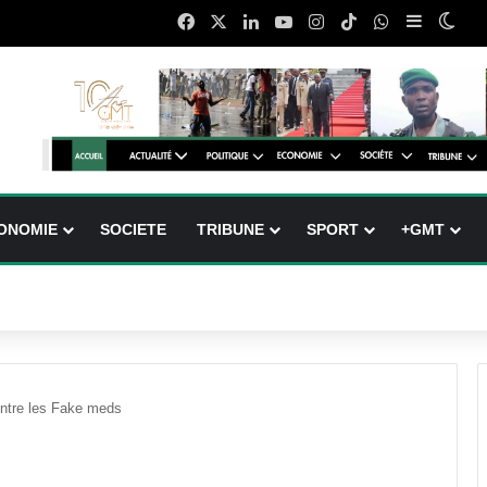
Facebook
X
Linkedin
YouTube
Instagram
TikTok
WhatsApp
Sidebar (
Swit
ONOMIE
SOCIETE
TRIBUNE
SPORT
+GMT
contre les Fake meds