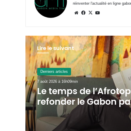
réinventer l'actualité en ligne gab
Website
Facebook
X
YouTube
Lire le suivant
Derniers articles
7 août 2026 à 13h16min
Gabon : la SOGADA
présente ses capacit
production à
l’ambassadeur d’An