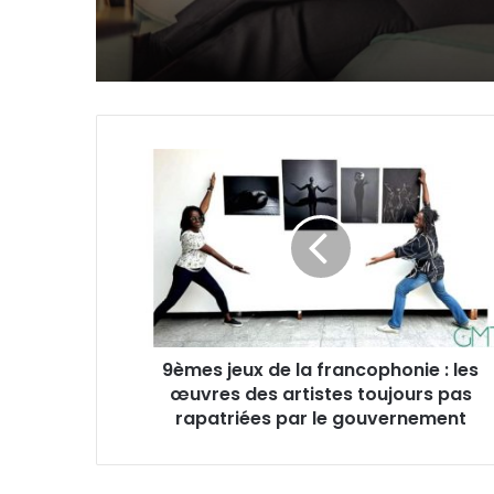
9èmes
jeux
de
la
francophonie
:
les
œuvres
des
9èmes jeux de la francophonie : les
artistes
œuvres des artistes toujours pas
toujours
pas
rapatriées par le gouvernement
rapatriées
par
le