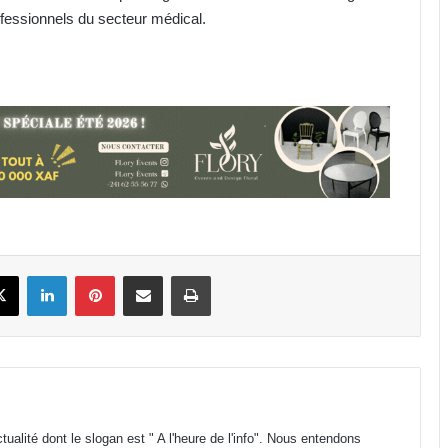
rofessionnels du secteur médical.
Allaitement maternel: un bouclier
pour la croissance des nourrissons
Gabon : les hépatites virales et les
maladies digestives au cœur d’un
double congrès scientifique
Gabon : Le projet de suppression
des avancements, une
book
X
Linkedin
Pinterest
Partager par email
Imprimer
paupérisation programmée des
agents de l’État !
Valery Ondo : « le Gabon n’a pas les
ressources pour se qualifier au
mondial 2030 »
Services consulaires : Le traitement
ualité dont le slogan est " A l'heure de l'info". Nous entendons