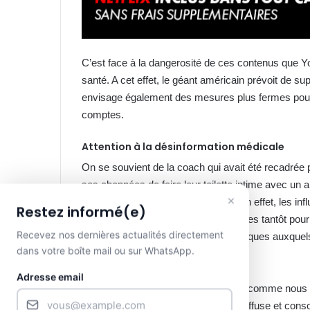
C’est face à la dangerosité de ces contenus que Y
santé. A cet effet, le géant américain prévoit de s
envisage également des mesures plus fermes pour d
comptes.
Attention à la désinformation médicale
On se souvient de la coach qui avait été recadrée pa
ses abonnées de faire leur toilette intime avec un
×
l’ampleur sur les réseaux sociaux. En effet, les i
Restez informé(e)
et de la naïveté de certaines personnes tantôt pour 
Recevez nos dernières actualités directement
Et ce sans prendre en compte les risques auxquels
dans votre boîte mail ou sur WhatsApp.
d’évangile.
Adresse email
Faire attention à santé est primordial comme nous 
chacun veille aux informations qu’il diffuse et cons