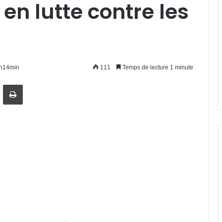
en lutte contre les
4h14min
111
Temps de lecture 1 minute
artager par email
Imprimer