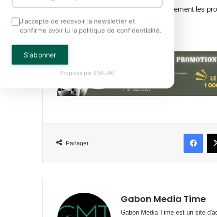
sur ce plan, il sied de consulter directement les p
J'accepte de recevoir la newsletter et
confirme avoir lu la politique de confidentialité.
Iris OBANGA, Journaliste
S'abonner
Propulsé par
EVALAM
Face
Partager
Gabon Media Time
Gabon Media Time est un site d'act