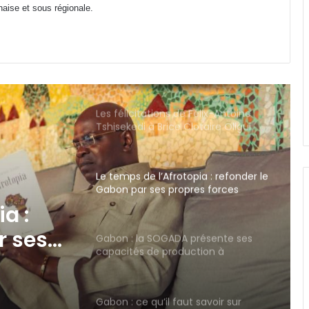
des visas de routine pour le Gabon
onaise et sous régionale.
transféré à l’Ambassade des États-
Unis à Yaoundé
Les félicitations de Félix-Antoine
Tshisekedi à Brice Clotaire Oligui
Nguema sur le développement du
Gabon
Le temps de l’Afrotopia : refonder le
Gabon par ses propres forces
Gabon : la SOGADA présente ses
capacités de production à
l’ambassadeur d’Angola
és de
Gabon : ce qu’il faut savoir sur
l’engagement décennal pour les
nouveaux bacheliers
gola
Trois ans après la parution de