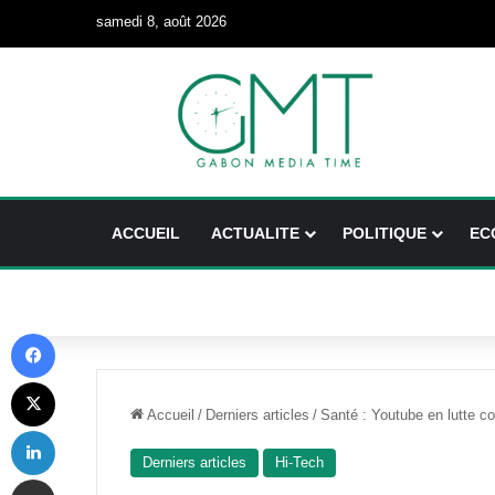
samedi 8, août 2026
ACCUEIL
ACTUALITE
POLITIQUE
EC
Facebook
X
Accueil
/
Derniers articles
/
Santé : Youtube en lutte 
Linkedin
Derniers articles
Hi-Tech
Partager par email