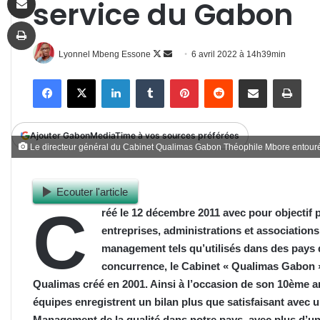
service du Gabon
Imprimer
Follow
Envoyer
Lyonnel Mbeng Essone
6 avril 2022 à 14h39min
on
un
Facebook
X
Linkedin
Tumblr
Pinterest
Reddit
Partager par email
Impr
X
courriel
Ajouter GabonMediaTime à vos sources préférées
Le directeur général du Cabinet Qualimas Gabon Théophile Mbore entouré
Ecouter l'article
C
réé le 12 décembre 2011 avec pour objectif p
entreprises, administrations et associations
management tels qu’utilisés dans des pays 
concurrence, le Cabinet « Qualimas Gabon » e
Qualimas créé en 2001. Ainsi à l’occasion de son
10ème
an
équipes enregistrent un bilan plus que satisfaisant avec 
Management de la qualité dans notre pays, avec plus d’u