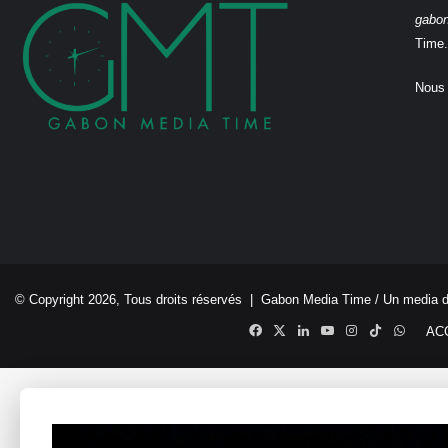
gabo
Time.
Nous 
© Copyright 2026, Tous droits réservés |
Gabon Media Time
/ Un media 
Facebook
X
Linkedin
YouTube
Instagram
TikTok
Whats
AC