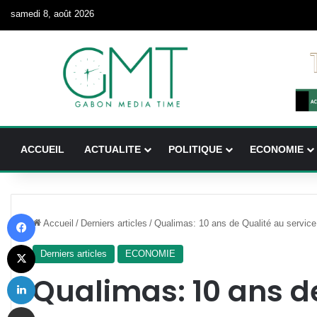
samedi 8, août 2026
ACCUEIL
ACTUALITE
POLITIQUE
ECONOMIE
Facebook
Accueil
/
Derniers articles
/
Qualimas: 10 ans de Qualité au servic
X
Derniers articles
ECONOMIE
Linkedin
Qualimas: 10 ans d
Partager par email