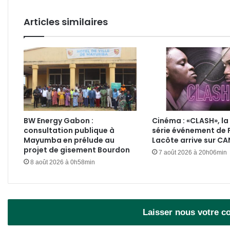
mill
Articles similaires
BW Energy Gabon :
Cinéma : «CLASH», la
consultation publique à
série événement de 
Mayumba en prélude au
Lacôte arrive sur C
projet de gisement Bourdon
7 août 2026 à 20h06min
8 août 2026 à 0h58min
Laisser nous votre 