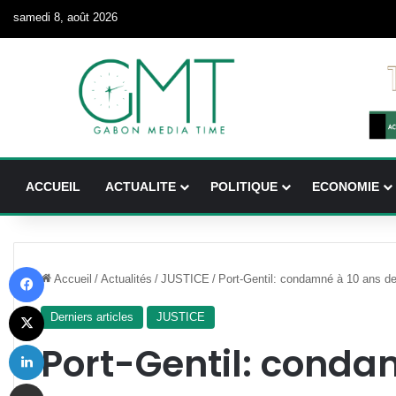
samedi 8, août 2026
ACCUEIL
ACTUALITE
POLITIQUE
ECONOMIE
Facebook
Accueil
/
Actualités
/
JUSTICE
/
Port-Gentil: condamné à 10 ans de
X
Derniers articles
JUSTICE
Linkedin
Port-Gentil: conda
Partager par email