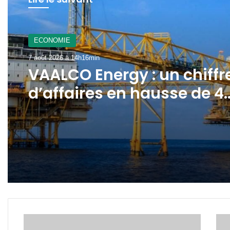
A La Une
7 août 2026 à 12h21min
ECONOMIE
Gabon : le gouvernement
7 août 2026 à 14h16min
mobilisé pour la
concrétisation du
mégaprojet de Fer de
VAALCO Energy : un chiffr
Baniaka
d’affaires en hausse de 4
au 2ème trimestre 2026
Gabon:
Cem
3
«c’e