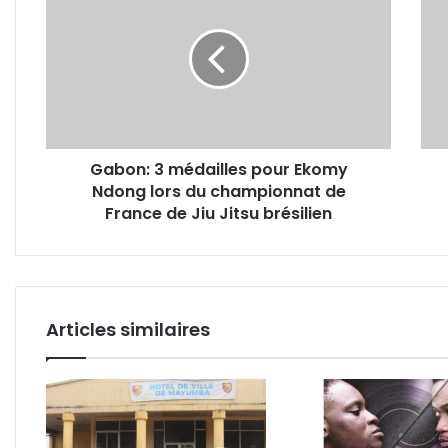
médailles
une
pour
hont
Ekomy
que
Ndong
le
lors
com
du
intra
championnat
soit
Gabon: 3 médailles pour Ekomy
de
de
Ndong lors du championnat de
France
4%»
de
France de Jiu Jitsu brésilien
selo
Jiu
Ona
Jitsu
Ond
brésilien
Articles similaires