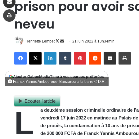
prison pour avoir 
Imprimer
neveu
Follow
Envoyer
Henriette Lembet
21 juin 2022 à 13h34min
on
un
Facebook
X
Linkedin
Tumblr
Pinterest
Reddit
Partager par email
Impr
X
courriel
Ajouter GabonMediaTime à vos sources préférées
Franck Yannis Ambourouet Banzanza à la barre © D.R.
Ecouter l'article
L
a deuxième session criminelle ordinaire de l’a
vendredi 17 juin 2022 en matinée au Palais de 
de procès, la condamnation à 10 ans de priso
de 200 000 FCFA de Franck Yannis Ambouroue