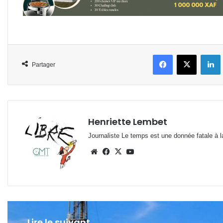
Facebook
X
L
Partager
Henriette Lembet
Journaliste Le temps est une donnée fatale à la
Website
Facebook
X
YouTube
Lire le suivant