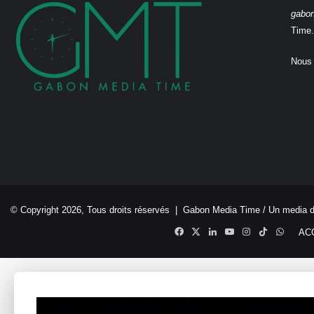
gabo
Time.
Nous 
© Copyright 2026, Tous droits réservés |
Gabon Media Time
/ Un media 
Facebook
X
Linkedin
YouTube
Instagram
TikTok
Whats
AC